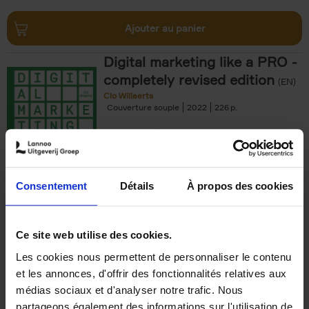
Ajouter au panier
Digital marketing like a PRO -
completely revised edition
(EN)
Clo Willaerts
Couverture souple
2022
226
€
35,
50
Consentement
Détails
À propos des cookies
Ajouter au panier
Ce site web utilise des cookies.
Les cookies nous permettent de personnaliser le contenu
The Offer You Can't
et les annonces, d'offrir des fonctionnalités relatives aux
Refuse
(EN)
médias sociaux et d'analyser notre trafic. Nous
Steven Van Belleghem
partageons également des informations sur l'utilisation de
Couverture souple
2020
256