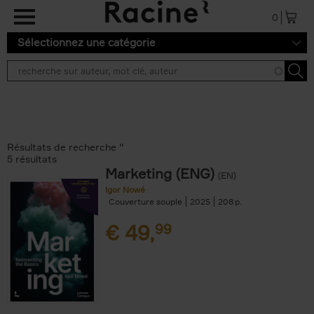
Aller au contenu principal
0
Sélectionnez une catégorie
Résultats de recherche ''
5 résultats
Marketing (ENG)
(EN)
Igor Nowé
Couverture souple
2025
208
€
49,
99