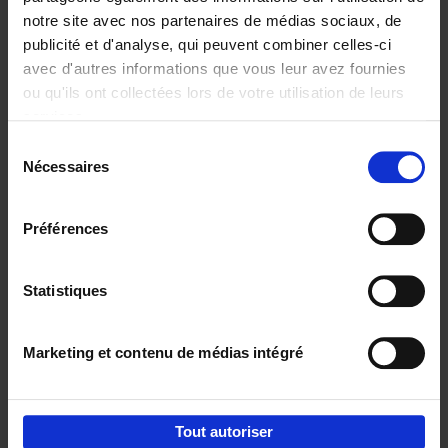
notre site avec nos partenaires de médias sociaux, de
€
37,
50
publicité et d'analyse, qui peuvent combiner celles-ci
avec d'autres informations que vous leur avez fournies
ou qu'ils ont collectées lors de votre utilisation de leurs
services.
Sélection
Nécessaires
du
Ajouter au panier
consentement
Building Bonds = Building
Préférences
Business
(EN)
Jochen Roef
Jozefien De Feyter
Carolien Boom
Couverture souple
2025
200
Statistiques
€
29,
99
Marketing et contenu de médias intégré
Tout autoriser