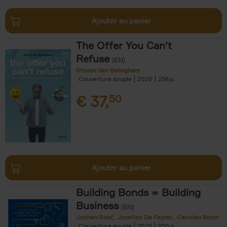
Ajouter au panier
The Offer You Can't
Refuse
(EN)
Steven Van Belleghem
Couverture souple
2020
256
€
37,
50
Ajouter au panier
Building Bonds = Building
Business
(EN)
Jochen Roef
Jozefien De Feyter
Carolien Boom
Couverture souple
2025
200