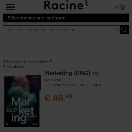
Aller au contenu principal
0
Sélectionnez une catégorie
Résultats de recherche ''
7 résultats
Marketing (ENG)
(EN)
Igor Nowé
Couverture souple
2025
208
€
49,
99