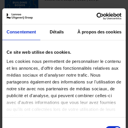
€
29,
99
Consentement
Détails
À propos des cookies
Ajouter au panier
Ce site web utilise des cookies.
Les cookies nous permettent de personnaliser le contenu
Optichannel Retail. Beyond
et les annonces, d'offrir des fonctionnalités relatives aux
the Digital Hysteria
(EN)
médias sociaux et d'analyser notre trafic. Nous
Gino Van Ossel
partageons également des informations sur l'utilisation de
Autre finition
2019
350
notre site avec nos partenaires de médias sociaux, de
€
29,
99
publicité et d'analyse, qui peuvent combiner celles-ci
avec d'autres informations que vous leur avez fournies
ou qu'ils ont collectées lors de votre utilisation de leurs
services.
Sélection