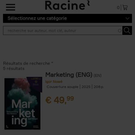
Aller au contenu principal
0
Sélectionnez une catégorie
Résultats de recherche ''
5 résultats
Marketing (ENG)
(EN)
Igor Nowé
Couverture souple
2025
208
€
49,
99