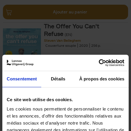
Ajouter au panier
The Offer You Can't
Refuse
(EN)
Steven Van Belleghem
Couverture souple
2020
256
€
37,
50
Consentement
Détails
À propos des cookies
Ajouter au panier
Ce site web utilise des cookies.
Les cookies nous permettent de personnaliser le contenu
Building Bonds = Building
et les annonces, d'offrir des fonctionnalités relatives aux
Business
(EN)
médias sociaux et d'analyser notre trafic. Nous
Jochen Roef
Jozefien De Feyter
Carolien Boom
partageons également des informations sur l'utilisation de
Couverture souple
2025
200