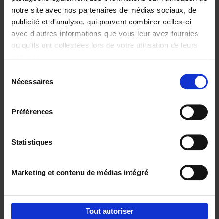
notre site avec nos partenaires de médias sociaux, de
€
29,
99
publicité et d'analyse, qui peuvent combiner celles-ci
avec d'autres informations que vous leur avez fournies
ou qu'ils ont collectées lors de votre utilisation de leurs
services.
Sélection
Nécessaires
du
Ajouter au panier
consentement
Digital marketing like a PRO -
Préférences
completely revised edition
(EN)
Clo Willaerts
Couverture souple
2022
226
Statistiques
€
35,
50
Marketing et contenu de médias intégré
Tout autoriser