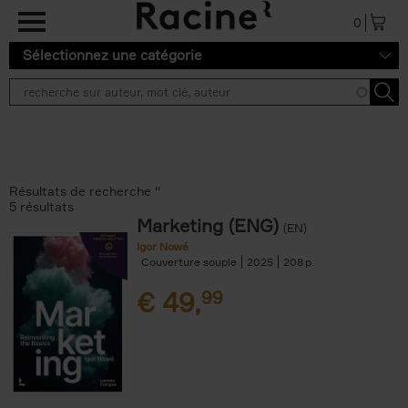
Aller au contenu principal
0
Sélectionnez une catégorie
Résultats de recherche ''
5 résultats
Marketing (ENG)
(EN)
Igor Nowé
Couverture souple
2025
208
€
49,
99