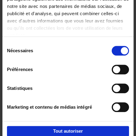
notre site avec nos partenaires de médias sociaux, de
€
29,
99
publicité et d'analyse, qui peuvent combiner celles-ci
avec d'autres informations que vous leur avez fournies
ou qu'ils ont collectées lors de votre utilisation de leurs
services.
Sélection
Nécessaires
du
Ajouter au panier
consentement
Digital marketing like a PRO -
Préférences
completely revised edition
(EN)
Clo Willaerts
Couverture souple
2022
226
Statistiques
€
35,
50
Marketing et contenu de médias intégré
Tout autoriser