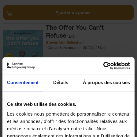
Ajouter au panier
The Offer You Can't
Refuse
(EN)
Steven Van Belleghem
Couverture souple
2020
256
€
37,
50
Consentement
Détails
À propos des cookies
Ajouter au panier
Ce site web utilise des cookies.
Les cookies nous permettent de personnaliser le contenu
Building Bonds = Building
et les annonces, d'offrir des fonctionnalités relatives aux
Business
(EN)
médias sociaux et d'analyser notre trafic. Nous
Jochen Roef
Jozefien De Feyter
Carolien Boom
partageons également des informations sur l'utilisation de
Couverture souple
2025
200