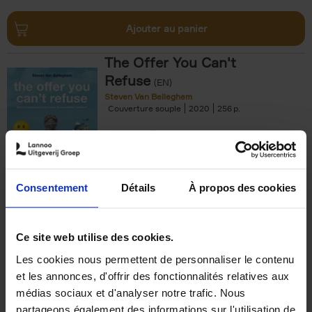
Ajouter au panier
The Offer You Can't
Refuse
(EN)
Steven Van Belleghem
Couverture souple
2020
256
€
37,
50
Consentement
Détails
À propos des cookies
Ajouter au panier
Ce site web utilise des cookies.
Les cookies nous permettent de personnaliser le contenu
Building Bonds = Building
et les annonces, d'offrir des fonctionnalités relatives aux
Business
(EN)
médias sociaux et d'analyser notre trafic. Nous
Jochen Roef
Jozefien De Feyter
Carolien Boom
partageons également des informations sur l'utilisation de
Couverture souple
2025
200