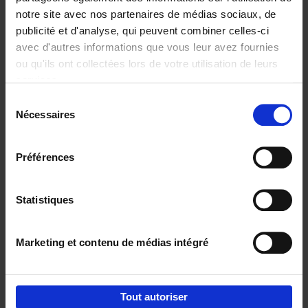
notre site avec nos partenaires de médias sociaux, de
€
29,
99
publicité et d'analyse, qui peuvent combiner celles-ci
avec d'autres informations que vous leur avez fournies
ou qu'ils ont collectées lors de votre utilisation de leurs
services.
Sélection
Nécessaires
du
Ajouter au panier
consentement
Digital marketing like a PRO -
Préférences
completely revised edition
(EN)
Clo Willaerts
Couverture souple
2022
226
Statistiques
€
35,
50
Marketing et contenu de médias intégré
Tout autoriser