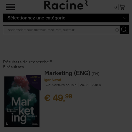
Aller au contenu principal
0
Sélectionnez une catégorie
Résultats de recherche ''
5 résultats
Marketing (ENG)
(EN)
Igor Nowé
Couverture souple
2025
208
€
49,
99