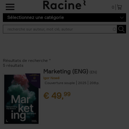
Aller au contenu principal
0
Sélectionnez une catégorie
Résultats de recherche ''
5 résultats
Marketing (ENG)
(EN)
Igor Nowé
Couverture souple
2025
208
€
49,
99