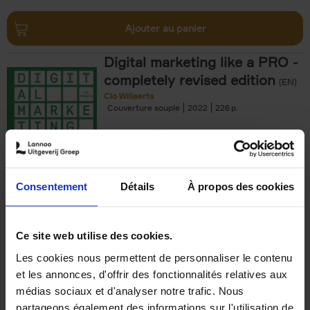
Ajouter au panier
Digital marketing like a PRO -
completely revised edition
(EN)
Clo Willaerts
Couverture souple
2022
226
€
35,
50
Consentement
Détails
À propos des cookies
Ajouter au panier
Ce site web utilise des cookies.
Les cookies nous permettent de personnaliser le contenu
The Offer You Can't
et les annonces, d'offrir des fonctionnalités relatives aux
Refuse
(EN)
médias sociaux et d'analyser notre trafic. Nous
Steven Van Belleghem
partageons également des informations sur l'utilisation de
Couverture souple
2020
256