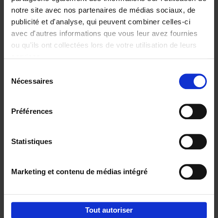
notre site avec nos partenaires de médias sociaux, de
€
37,
50
publicité et d'analyse, qui peuvent combiner celles-ci
avec d'autres informations que vous leur avez fournies
ou qu'ils ont collectées lors de votre utilisation de leurs
services.
Sélection
Nécessaires
du
Ajouter au panier
consentement
Building Bonds = Building
Préférences
Business
(EN)
Jochen Roef
Jozefien De Feyter
Carolien Boom
Couverture souple
2025
200
Statistiques
€
29,
99
Marketing et contenu de médias intégré
Tout autoriser