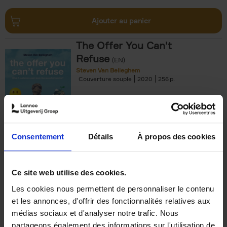
Ajouter au panier
The Offer You Can't
Refuse
(EN)
Steven Van Belleghem
Couverture souple
2020
256
€
37,
50
Consentement
Détails
À propos des cookies
Ajouter au panier
Ce site web utilise des cookies.
Les cookies nous permettent de personnaliser le contenu
Building Bonds = Building
et les annonces, d'offrir des fonctionnalités relatives aux
Business
(EN)
médias sociaux et d'analyser notre trafic. Nous
Jochen Roef
Jozefien De Feyter
Carolien Boom
partageons également des informations sur l'utilisation de
Couverture souple
2025
200