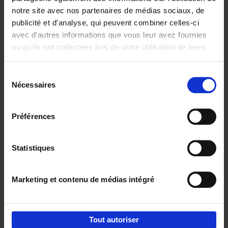
notre site avec nos partenaires de médias sociaux, de
€
29,
99
publicité et d'analyse, qui peuvent combiner celles-ci
avec d'autres informations que vous leur avez fournies
ou qu'ils ont collectées lors de votre utilisation de leurs
services.
Sélection
Nécessaires
du
Ajouter au panier
consentement
Digital marketing like a PRO -
Préférences
completely revised edition
(EN)
Clo Willaerts
Couverture souple
2022
226
Statistiques
€
35,
50
Marketing et contenu de médias intégré
Tout autoriser