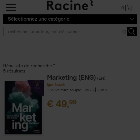
Aller au contenu principal
0
Sélectionnez une catégorie
Résultats de recherche ''
5 résultats
Marketing (ENG)
(EN)
Igor Nowé
Couverture souple
2025
208
€
49,
99