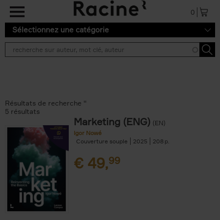
Aller au contenu principal
0
Sélectionnez une catégorie
Résultats de recherche ''
5 résultats
Marketing (ENG)
(EN)
Igor Nowé
Couverture souple
2025
208
€
49,
99