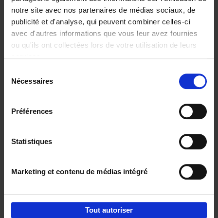
notre site avec nos partenaires de médias sociaux, de
€
29,
99
publicité et d'analyse, qui peuvent combiner celles-ci
avec d'autres informations que vous leur avez fournies
ou qu'ils ont collectées lors de votre utilisation de leurs
services.
Sélection
Nécessaires
du
Ajouter au panier
consentement
Digital marketing like a PRO -
Préférences
completely revised edition
(EN)
Clo Willaerts
Couverture souple
2022
226
Statistiques
€
35,
50
Marketing et contenu de médias intégré
Tout autoriser