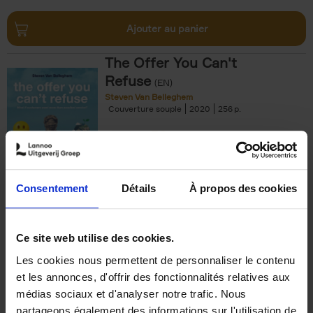
Ajouter au panier
The Offer You Can't
Refuse
(EN)
Steven Van Belleghem
Couverture souple
2020
256
€
37,
50
Consentement
Détails
À propos des cookies
Ajouter au panier
Ce site web utilise des cookies.
Les cookies nous permettent de personnaliser le contenu
Building Bonds = Building
et les annonces, d'offrir des fonctionnalités relatives aux
Business
(EN)
médias sociaux et d'analyser notre trafic. Nous
Jochen Roef
Jozefien De Feyter
Carolien Boom
partageons également des informations sur l'utilisation de
Couverture souple
2025
200