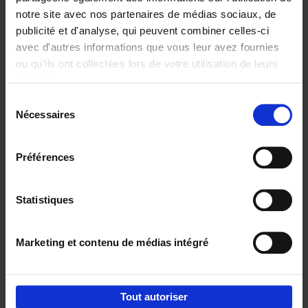
notre site avec nos partenaires de médias sociaux, de
€
29,
99
publicité et d'analyse, qui peuvent combiner celles-ci
avec d'autres informations que vous leur avez fournies
ou qu'ils ont collectées lors de votre utilisation de leurs
services.
Sélection
Nécessaires
du
Ajouter au panier
consentement
Digital marketing like a PRO -
Préférences
completely revised edition
(EN)
Clo Willaerts
Couverture souple
2022
226
Statistiques
€
35,
50
Marketing et contenu de médias intégré
Tout autoriser