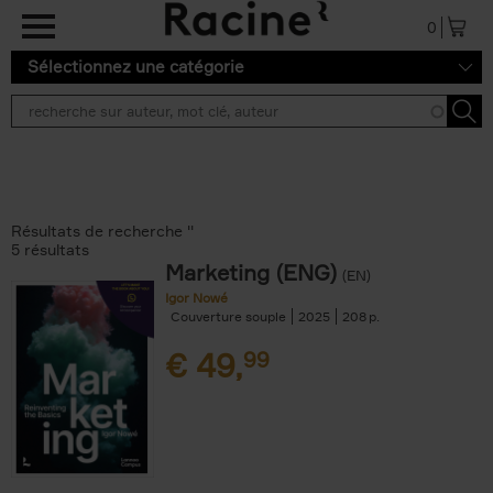
Aller au contenu principal
0
Sélectionnez une catégorie
Résultats de recherche ''
5 résultats
Marketing (ENG)
(EN)
Igor Nowé
Couverture souple
2025
208
€
49,
99