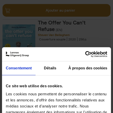
Ajouter au panier
The Offer You Can't
Refuse
(EN)
Steven Van Belleghem
Couverture souple
2020
256
€
37,
50
Consentement
Détails
À propos des cookies
Ajouter au panier
Ce site web utilise des cookies.
Les cookies nous permettent de personnaliser le contenu
Building Bonds = Building
et les annonces, d'offrir des fonctionnalités relatives aux
Business
(EN)
médias sociaux et d'analyser notre trafic. Nous
Jochen Roef
Jozefien De Feyter
Carolien Boom
partageons également des informations sur l'utilisation de
Couverture souple
2025
200