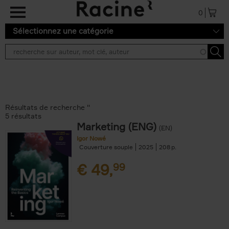
Aller au contenu principal
0
Sélectionnez une catégorie
Résultats de recherche ''
5 résultats
Marketing (ENG)
(EN)
Igor Nowé
Couverture souple
2025
208
€
49,
99