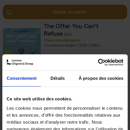
Ajouter au panier
The Offer You Can't
Refuse
(EN)
Steven Van Belleghem
Couverture souple
2020
256
€
37,
50
Consentement
Détails
À propos des cookies
Ajouter au panier
Ce site web utilise des cookies.
Les cookies nous permettent de personnaliser le contenu
Building Bonds = Building
et les annonces, d'offrir des fonctionnalités relatives aux
Business
(EN)
médias sociaux et d'analyser notre trafic. Nous
Jochen Roef
Jozefien De Feyter
Carolien Boom
partageons également des informations sur l'utilisation de
Couverture souple
2025
200