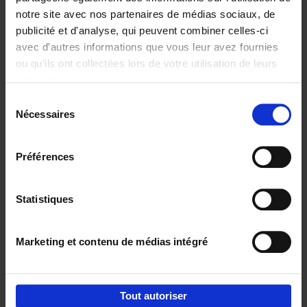
notre site avec nos partenaires de médias sociaux, de
€
29,
99
publicité et d'analyse, qui peuvent combiner celles-ci
avec d'autres informations que vous leur avez fournies
ou qu'ils ont collectées lors de votre utilisation de leurs
services.
Sélection
Nécessaires
du
Ajouter au panier
consentement
Digital marketing like a PRO -
Préférences
completely revised edition
(EN)
Clo Willaerts
Couverture souple
2022
226
Statistiques
€
35,
50
Marketing et contenu de médias intégré
Tout autoriser