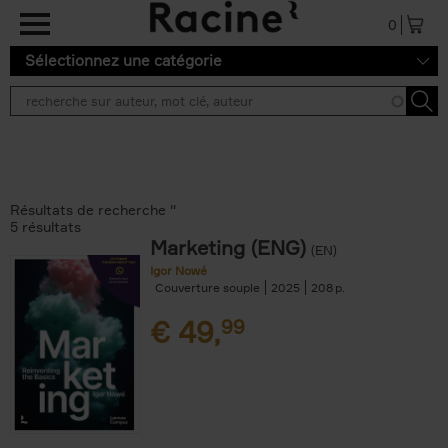
Aller au contenu principal
0
Sélectionnez une catégorie
Résultats de recherche ''
5 résultats
Marketing (ENG)
(EN)
Igor Nowé
Couverture souple
2025
208
€
49,
99