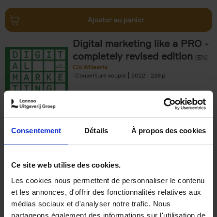
Ajouter au panier
Digital marketing like a PRO -
completely revised edition
(EN)
Clo Willaerts
Couverture souple
2022
226
€
35,
50
Consentement
Détails
À propos des cookies
Ajouter au panier
Ce site web utilise des cookies.
Les cookies nous permettent de personnaliser le contenu
The Offer You Can't
et les annonces, d'offrir des fonctionnalités relatives aux
Refuse
(EN)
médias sociaux et d'analyser notre trafic. Nous
Steven Van Belleghem
partageons également des informations sur l'utilisation de
Couverture souple
2020
256