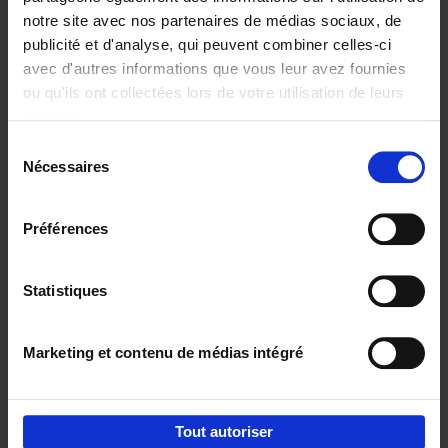
notre site avec nos partenaires de médias sociaux, de
€
37,
50
publicité et d'analyse, qui peuvent combiner celles-ci
avec d'autres informations que vous leur avez fournies
ou qu'ils ont collectées lors de votre utilisation de leurs
services.
Sélection
Nécessaires
du
Ajouter au panier
consentement
Building Bonds = Building
Préférences
Business
(EN)
Jochen Roef
Jozefien De Feyter
Carolien Boom
Couverture souple
2025
200
Statistiques
€
29,
99
Marketing et contenu de médias intégré
Tout autoriser