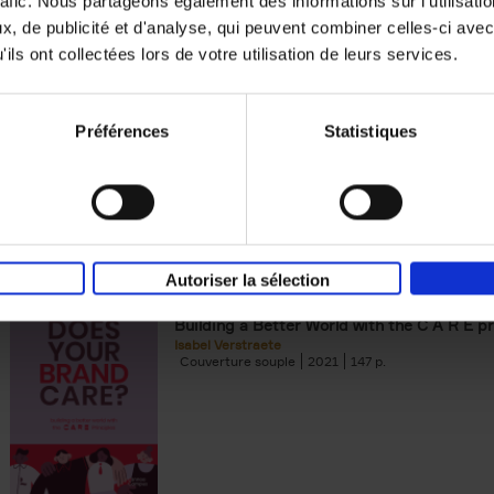
rafic. Nous partageons également des informations sur l'utilisati
, de publicité et d'analyse, qui peuvent combiner celles-ci avec
Building Bonds = Building Bus
ils ont collectées lors de votre utilisation de leurs services.
How to win buyers’ trust in a turbulent digi
Jochen Roef
Jozefien De Feyter
Carolien Boom
Couverture souple
2025
200
Préférences
Statistiques
Autoriser la sélection
Does Your Brand Care?
(EN)
Building a Better World with the C A R E pr
Isabel Verstraete
Couverture souple
2021
147