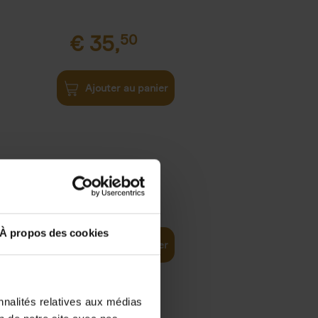
€
35,
50
Ajouter au panier
€
37,
50
)
ellent
À propos des cookies
Ajouter au panier
nnalités relatives aux médias