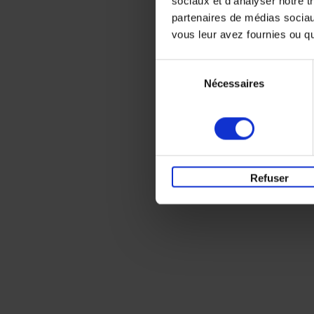
sociaux et d'analyser notre t
partenaires de médias sociaux
vous leur avez fournies ou qu'
Sélection
Nécessaires
du
consentement
Refuser