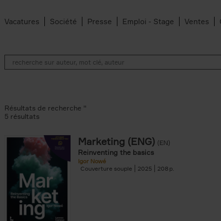
Vacatures
Société
Presse
Emploi - Stage
Ventes
Résultats de recherche ''
5 résultats
Marketing (ENG)
(EN)
lter
Reinventing the basics
Igor Nowé
Couverture souple
2025
208
te filter
r
Feyter filter
an Belleghem filter