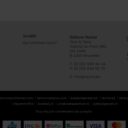
Société
Éditions Racine
Tour & Taxis
Qui sommes-nous?
Avenue du Port, 86C
bte 104A
B-1000 Bruxelles
T. 32 (0)2 646 44 44
F. 32 (0)2 646 55 70
E.
info@racine.be
lannoopublishers.com
lannoocampus.com
academiapress.be
racine.be
terra
meulenhoff.nl
boekerij.nl
unieboekspectrum.nl
parkuitgevers.nl
Tous les prix s’entendent tva compris.