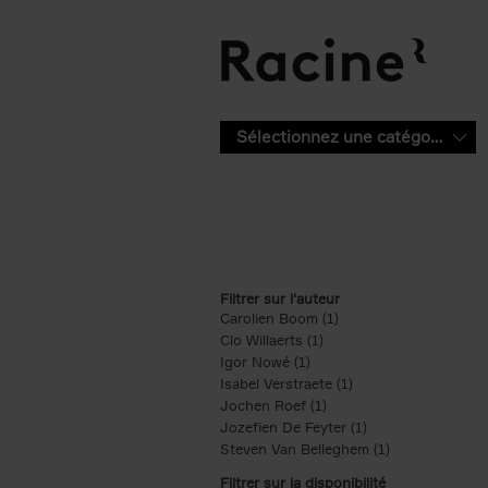
Aller au contenu principal
Sélectionnez une catégorie
Filtrer sur l'auteur
Carolien Boom (1)
Apply Carolien Boom fi
Clo Willaerts (1)
Apply Clo Willaerts filter
Igor Nowé (1)
Apply Igor Nowé filter
Isabel Verstraete (1)
Apply Isabel Verstrae
Jochen Roef (1)
Apply Jochen Roef filte
Jozefien De Feyter (1)
Apply Jozefien De 
Steven Van Belleghem (1)
Apply Steven V
Filtrer sur la disponibilité