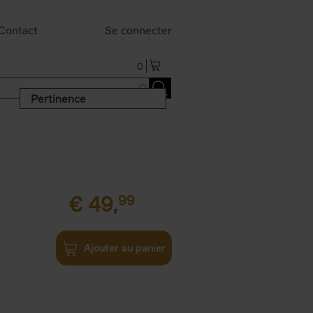
Contact
Se connecter
0
Pertinence
€
49,
99
Ajouter au panier