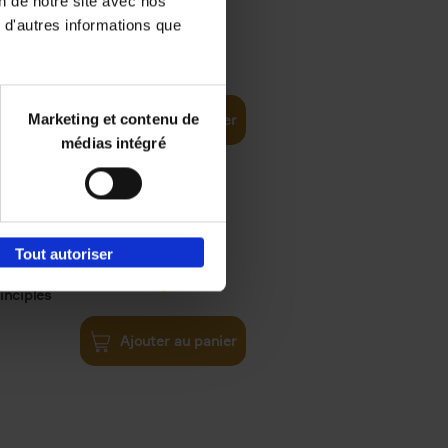
on de notre site avec nos
 d'autres informations que
iness
€
29,
99
(EN)
tal world
Marketing et contenu de
Ajouter au panier
médias intégré
Tout autoriser
€
34,
99
inciples
Ajouter au panier