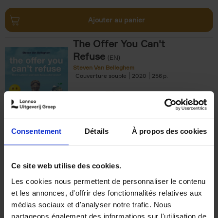
Ajouter au panier
The Offer You Can't
Refuse
(EN)
Steven Van Belleghem
Couverture souple
2020
256
€
37,
50
Consentement
Détails
À propos des cookies
Ajouter au panier
Ce site web utilise des cookies.
Les cookies nous permettent de personnaliser le contenu
Building Bonds = Building
et les annonces, d'offrir des fonctionnalités relatives aux
Business
(EN)
médias sociaux et d'analyser notre trafic. Nous
Jochen Roef
Jozefien De Feyter
Carolien Boom
partageons également des informations sur l'utilisation de
Couverture souple
2025
200