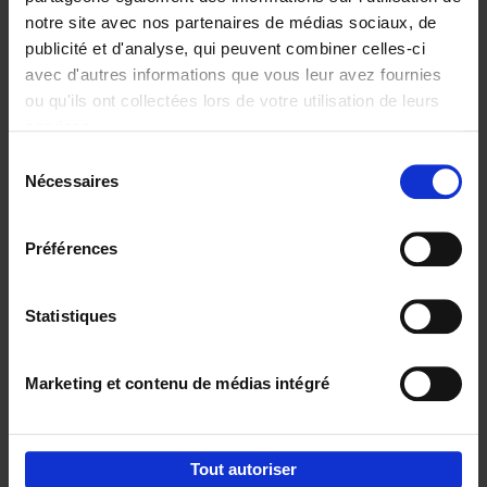
notre site avec nos partenaires de médias sociaux, de
€
29,
99
publicité et d'analyse, qui peuvent combiner celles-ci
avec d'autres informations que vous leur avez fournies
ou qu'ils ont collectées lors de votre utilisation de leurs
services.
Sélection
Nécessaires
du
Ajouter au panier
consentement
Digital marketing like a PRO -
Préférences
completely revised edition
(EN)
Clo Willaerts
Couverture souple
2022
226
Statistiques
€
35,
50
Marketing et contenu de médias intégré
Tout autoriser