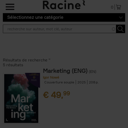
Aller au contenu principal
0
Sélectionnez une catégorie
Résultats de recherche ''
5 résultats
Marketing (ENG)
(EN)
Igor Nowé
Couverture souple
2025
208
€
49,
99