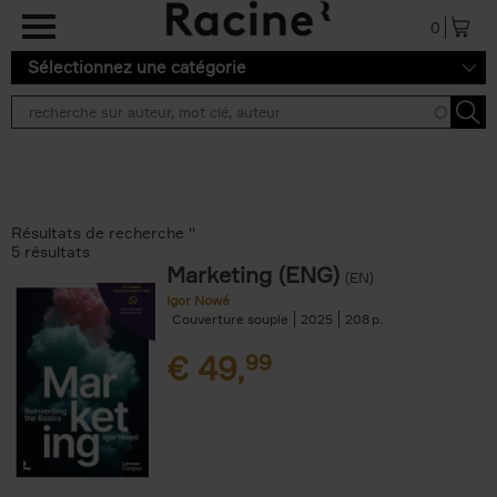
Aller au contenu principal
0
Sélectionnez une catégorie
Résultats de recherche ''
5 résultats
Marketing (ENG)
(EN)
Igor Nowé
Couverture souple
2025
208
€
49,
99