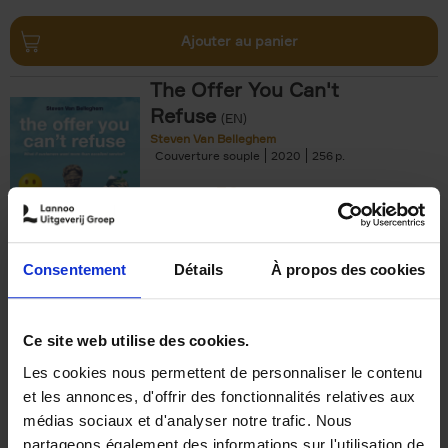
Ajouter au panier
The Offer You Can't
Refuse
(EN)
Steven Van Belleghem
Couverture souple
2020
256
€
37,
50
Consentement
Détails
À propos des cookies
Ajouter au panier
Ce site web utilise des cookies.
Les cookies nous permettent de personnaliser le contenu
Building Bonds = Building
et les annonces, d'offrir des fonctionnalités relatives aux
Business
(EN)
médias sociaux et d'analyser notre trafic. Nous
Jochen Roef
Jozefien De Feyter
Carolien Boom
partageons également des informations sur l'utilisation de
Couverture souple
2025
200