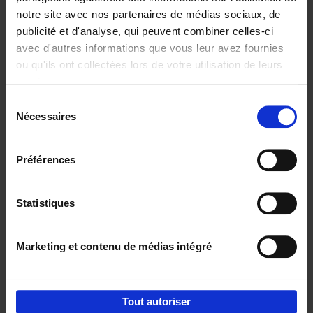
notre site avec nos partenaires de médias sociaux, de
€
29,
99
publicité et d'analyse, qui peuvent combiner celles-ci
avec d'autres informations que vous leur avez fournies
ou qu'ils ont collectées lors de votre utilisation de leurs
services.
Sélection
Nécessaires
du
Ajouter au panier
consentement
Digital marketing like a PRO -
Préférences
completely revised edition
(EN)
Clo Willaerts
Couverture souple
2022
226
Statistiques
€
35,
50
Marketing et contenu de médias intégré
Tout autoriser