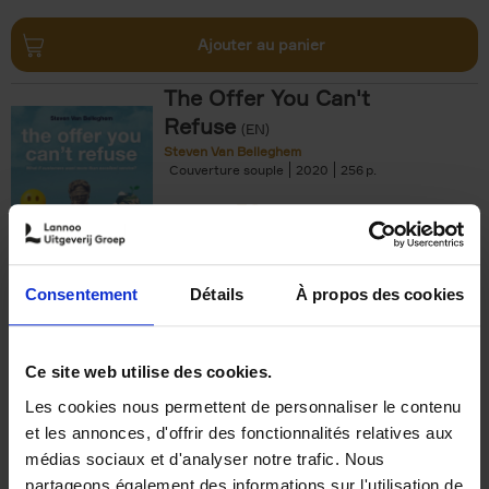
Ajouter au panier
The Offer You Can't
Refuse
(EN)
Steven Van Belleghem
Couverture souple
2020
256
€
37,
50
Consentement
Détails
À propos des cookies
Ajouter au panier
Ce site web utilise des cookies.
Les cookies nous permettent de personnaliser le contenu
Building Bonds = Building
et les annonces, d'offrir des fonctionnalités relatives aux
Business
(EN)
médias sociaux et d'analyser notre trafic. Nous
Jochen Roef
Jozefien De Feyter
Carolien Boom
partageons également des informations sur l'utilisation de
Couverture souple
2025
200