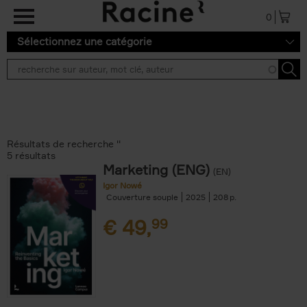
Aller au contenu principal
0
Sélectionnez une catégorie
Résultats de recherche ''
5 résultats
Marketing (ENG)
(EN)
Igor Nowé
Couverture souple
2025
208
€
49,
99