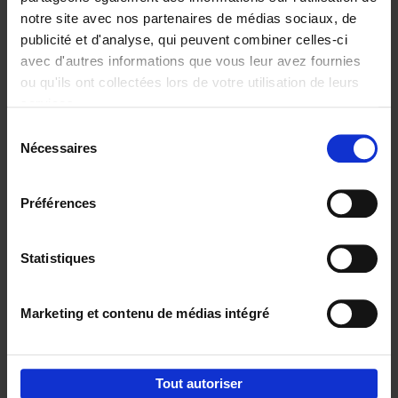
notre site avec nos partenaires de médias sociaux, de
€
29,
99
publicité et d'analyse, qui peuvent combiner celles-ci
avec d'autres informations que vous leur avez fournies
ou qu'ils ont collectées lors de votre utilisation de leurs
services.
Sélection
Nécessaires
du
Ajouter au panier
consentement
Digital marketing like a PRO -
Préférences
completely revised edition
(EN)
Clo Willaerts
Couverture souple
2022
226
Statistiques
€
35,
50
Marketing et contenu de médias intégré
Tout autoriser