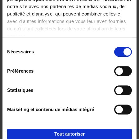
notre site avec nos partenaires de médias sociaux, de
€
29,
99
publicité et d'analyse, qui peuvent combiner celles-ci
avec d'autres informations que vous leur avez fournies
ou qu'ils ont collectées lors de votre utilisation de leurs
services.
Sélection
Nécessaires
du
Ajouter au panier
consentement
Digital marketing like a PRO -
Préférences
completely revised edition
(EN)
Clo Willaerts
Couverture souple
2022
226
Statistiques
€
35,
50
Marketing et contenu de médias intégré
Tout autoriser