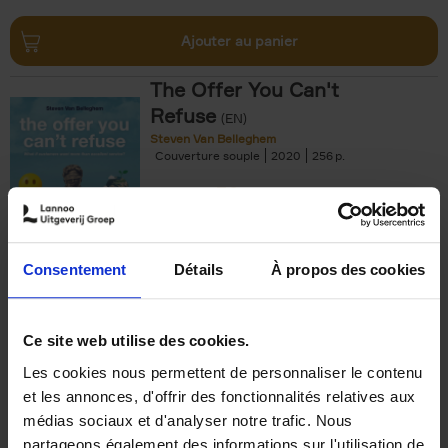
Ajouter au panier
The Offer You Can't
Refuse
(EN)
Steven Van Belleghem
Couverture souple
2020
256
€
37,
50
Consentement
Détails
À propos des cookies
Ajouter au panier
Ce site web utilise des cookies.
Les cookies nous permettent de personnaliser le contenu
Building Bonds = Building
et les annonces, d'offrir des fonctionnalités relatives aux
Business
(EN)
médias sociaux et d'analyser notre trafic. Nous
Jochen Roef
Jozefien De Feyter
Carolien Boom
partageons également des informations sur l'utilisation de
Couverture souple
2025
200