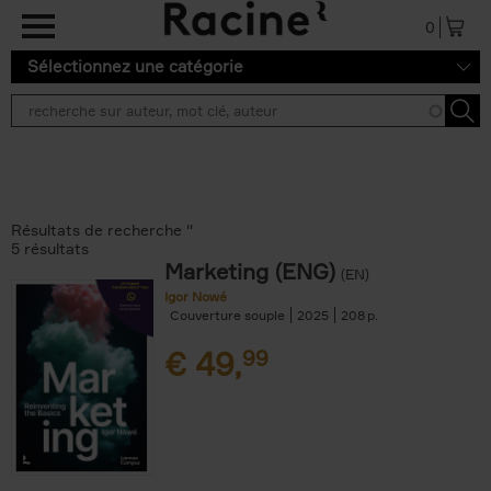
Aller au contenu principal
0
Sélectionnez une catégorie
Résultats de recherche ''
5 résultats
Marketing (ENG)
(EN)
Igor Nowé
Couverture souple
2025
208
€
49,
99