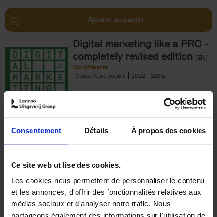
Ajouter au panier
Digital marketing like a PRO -
completely revised edition
(EN)
Clo Willaerts
Couverture souple
2022
226
€
35,
50
Consentement
Détails
À propos des cookies
Ajouter au panier
Ce site web utilise des cookies.
Les cookies nous permettent de personnaliser le contenu
The Offer You Can't
et les annonces, d'offrir des fonctionnalités relatives aux
Refuse
(EN)
médias sociaux et d'analyser notre trafic. Nous
Steven Van Belleghem
partageons également des informations sur l'utilisation de
Couverture souple
2020
256