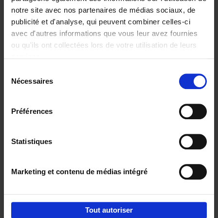
notre site avec nos partenaires de médias sociaux, de
€
37,
50
publicité et d'analyse, qui peuvent combiner celles-ci
avec d'autres informations que vous leur avez fournies
ou qu'ils ont collectées lors de votre utilisation de leurs
services.
Sélection
Nécessaires
du
Ajouter au panier
consentement
Building Bonds = Building
Préférences
Business
(EN)
Jochen Roef
Jozefien De Feyter
Carolien Boom
Couverture souple
2025
200
Statistiques
€
29,
99
Marketing et contenu de médias intégré
Tout autoriser