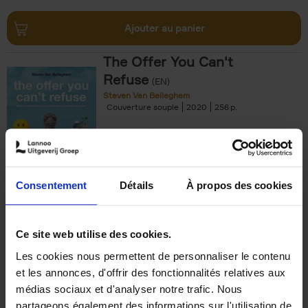
Ajouter au panier
The Offer You Can't
Refuse
(EN)
Steven Van Belleghem
Couverture souple
2020
256
€
37,
50
Consentement
Détails
À propos des cookies
Ajouter au panier
Ce site web utilise des cookies.
Les cookies nous permettent de personnaliser le contenu
Building Bonds = Building
et les annonces, d'offrir des fonctionnalités relatives aux
Business
(EN)
médias sociaux et d'analyser notre trafic. Nous
Jochen Roef
Jozefien De Feyter
Carolien Boom
partageons également des informations sur l'utilisation de
Couverture souple
2025
200