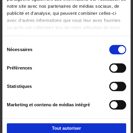
notre site avec nos partenaires de médias sociaux, de
€
29,
99
publicité et d'analyse, qui peuvent combiner celles-ci
avec d'autres informations que vous leur avez fournies
ou qu'ils ont collectées lors de votre utilisation de leurs
services.
Sélection
Nécessaires
du
Ajouter au panier
consentement
Digital marketing like a PRO -
Préférences
completely revised edition
(EN)
Clo Willaerts
Couverture souple
2022
226
Statistiques
€
35,
50
Marketing et contenu de médias intégré
Tout autoriser