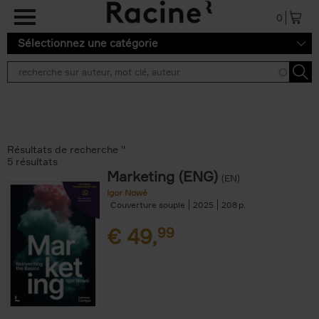
Aller au contenu principal
0
Sélectionnez une catégorie
Résultats de recherche ''
5 résultats
Marketing (ENG)
(EN)
Igor Nowé
Couverture souple
2025
208
€
49,
99