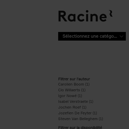
Aller au contenu principal
Sélectionnez une catégorie
Filtrer sur l'auteur
Carolien Boom (1)
Apply Carolien Boom fi
Clo Willaerts (1)
Apply Clo Willaerts filter
Igor Nowé (1)
Apply Igor Nowé filter
Isabel Verstraete (1)
Apply Isabel Verstrae
Jochen Roef (1)
Apply Jochen Roef filte
Jozefien De Feyter (1)
Apply Jozefien De 
Steven Van Belleghem (1)
Apply Steven V
Filtrer sur la disponibilité