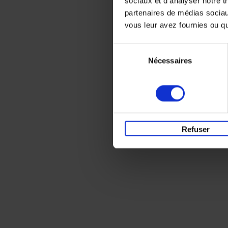
sociaux et d'analyser notre t
partenaires de médias sociaux
vous leur avez fournies ou qu'
Sélection
Nécessaires
du
consentement
Refuser