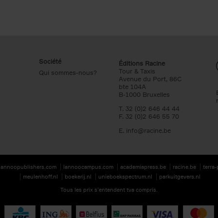
Société
Éditions Racine
Tour & Taxis
Qui sommes-nous?
Avenue du Port, 86C
bte 104A
B-1000 Bruxelles
T. 32 (0)2 646 44 44
F. 32 (0)2 646 55 70
E.
info@racine.be
lannoopublishers.com
lannoocampus.com
academiapress.be
racine.be
terra
meulenhoff.nl
boekerij.nl
unieboekspectrum.nl
parkuitgevers.nl
Tous les prix s’entendent tva compris.