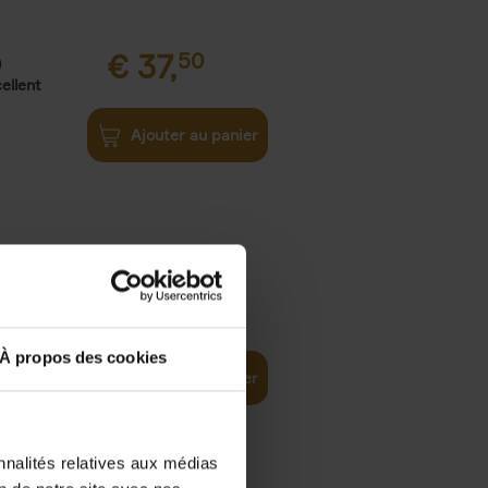
€
37,
50
)
ellent
Ajouter au panier
iness
€
29,
99
(EN)
tal world
À propos des cookies
Ajouter au panier
nnalités relatives aux médias