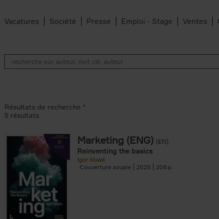
Vacatures
Société
Presse
Emploi - Stage
Ventes
Résultats de recherche ''
5 résultats
Marketing (ENG)
(EN)
lter
Reinventing the basics
Igor Nowé
Couverture souple
2025
208
te filter
r
Feyter filter
an Belleghem filter