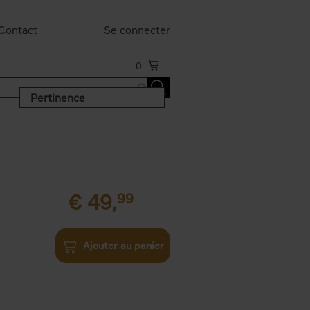
Contact
Se connecter
0
Pertinence
€
49,
99
Ajouter au panier