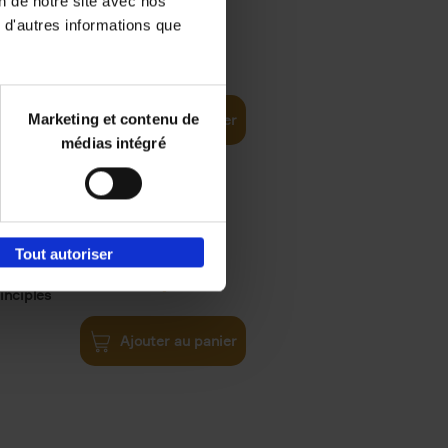
on de notre site avec nos
 d'autres informations que
€
35,
50
Marketing et contenu de
Ajouter au panier
médias intégré
Tout autoriser
€
34,
99
inciples
Ajouter au panier