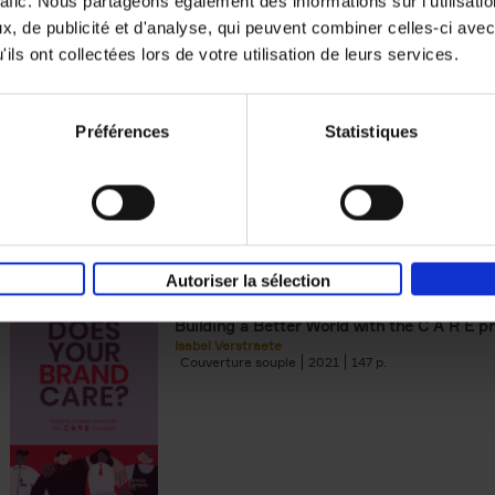
rafic. Nous partageons également des informations sur l'utilisati
, de publicité et d'analyse, qui peuvent combiner celles-ci avec
Digital marketing like a PRO -
ils ont collectées lors de votre utilisation de leurs services.
completely revised edition
(EN)
Prepare. Run. Optimize.
Clo Willaerts
Préférences
Statistiques
Couverture souple
2022
226
Autoriser la sélection
Does Your Brand Care?
(EN)
Building a Better World with the C A R E pr
Isabel Verstraete
Couverture souple
2021
147