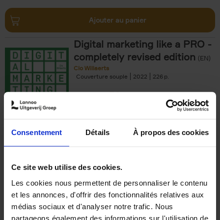
Ajouter au panier
Digital marketing like a PRO -
completely revised edition
(EN)
Clo Willaerts
Couverture souple
2022
226
€
35,
50
Consentement
Détails
À propos des cookies
Ajouter au panier
Ce site web utilise des cookies.
Les cookies nous permettent de personnaliser le contenu
The Offer You Can't
et les annonces, d'offrir des fonctionnalités relatives aux
Refuse
(EN)
médias sociaux et d'analyser notre trafic. Nous
Steven Van Belleghem
partageons également des informations sur l'utilisation de
Couverture souple
2020
256