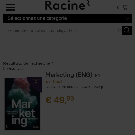
Aller au contenu principal
0
Sélectionnez une catégorie
Résultats de recherche ''
5 résultats
Marketing (ENG)
(EN)
Igor Nowé
Couverture souple
2025
208
€
49,
99