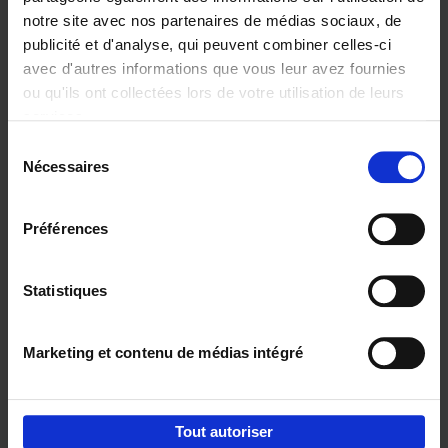
notre site avec nos partenaires de médias sociaux, de
€
37,
50
publicité et d'analyse, qui peuvent combiner celles-ci
avec d'autres informations que vous leur avez fournies
ou qu'ils ont collectées lors de votre utilisation de leurs
services.
Sélection
Nécessaires
du
Ajouter au panier
consentement
Building Bonds = Building
Préférences
Business
(EN)
Jochen Roef
Jozefien De Feyter
Carolien Boom
Couverture souple
2025
200
Statistiques
€
29,
99
Marketing et contenu de médias intégré
Tout autoriser