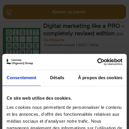
Ajouter au panier
Digital marketing like a PRO -
completely revised edition
(EN)
Clo Willaerts
Couverture souple
2022
226
€
35,
50
Consentement
Détails
À propos des cookies
Ajouter au panier
Ce site web utilise des cookies.
Les cookies nous permettent de personnaliser le contenu
The Offer You Can't
et les annonces, d'offrir des fonctionnalités relatives aux
Refuse
(EN)
médias sociaux et d'analyser notre trafic. Nous
Steven Van Belleghem
partageons également des informations sur l'utilisation de
Couverture souple
2020
256