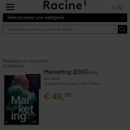
Aller au contenu principal
0
Sélectionnez une catégorie
Résultats de recherche ''
5 résultats
Marketing (ENG)
(EN)
Igor Nowé
Couverture souple
2025
208
€
49,
99