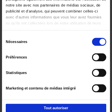
notre site avec nos partenaires de médias sociaux, de
€
37,
50
publicité et d'analyse, qui peuvent combiner celles-ci
avec d'autres informations que vous leur avez fournies
ou qu'ils ont collectées lors de votre utilisation de leurs
services.
Sélection
Nécessaires
du
Ajouter au panier
consentement
Building Bonds = Building
Préférences
Business
(EN)
Jochen Roef
Jozefien De Feyter
Carolien Boom
Couverture souple
2025
200
Statistiques
€
29,
99
Marketing et contenu de médias intégré
Tout autoriser