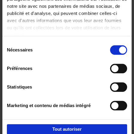
notre site avec nos partenaires de médias sociaux, de
€
29,
99
publicité et d'analyse, qui peuvent combiner celles-ci
avec d'autres informations que vous leur avez fournies
ou qu'ils ont collectées lors de votre utilisation de leurs
services.
Sélection
Nécessaires
du
Ajouter au panier
consentement
Digital marketing like a PRO -
Préférences
completely revised edition
(EN)
Clo Willaerts
Couverture souple
2022
226
Statistiques
€
35,
50
Marketing et contenu de médias intégré
Tout autoriser