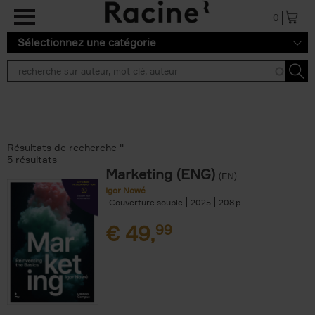
Aller au contenu principal
0
Sélectionnez une catégorie
Résultats de recherche ''
5 résultats
Marketing (ENG)
(EN)
Igor Nowé
Couverture souple
2025
208
€
49,
99