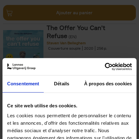
Ajouter au panier
The Offer You Can't
Refuse
(EN)
Steven Van Belleghem
Couverture souple
2020
256
€
37,
50
Consentement
Détails
À propos des cookies
Ajouter au panier
Ce site web utilise des cookies.
Les cookies nous permettent de personnaliser le contenu
Building Bonds = Building
et les annonces, d'offrir des fonctionnalités relatives aux
Business
(EN)
médias sociaux et d'analyser notre trafic. Nous
Jochen Roef
Jozefien De Feyter
Carolien Boom
partageons également des informations sur l'utilisation de
Couverture souple
2025
200