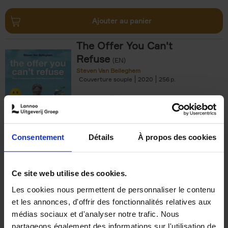
Ajouter au panier
The Offer You Can't
Refuse
(EN)
Steven Van Belleghem
Couverture souple
2020
256
€
37,
50
Consentement
Détails
À propos des cookies
Ajouter au panier
Ce site web utilise des cookies.
Les cookies nous permettent de personnaliser le contenu
Building Bonds = Building
et les annonces, d'offrir des fonctionnalités relatives aux
Business
(EN)
médias sociaux et d'analyser notre trafic. Nous
Jochen Roef
Jozefien De Feyter
Carolien Boom
partageons également des informations sur l'utilisation de
Couverture souple
2025
200