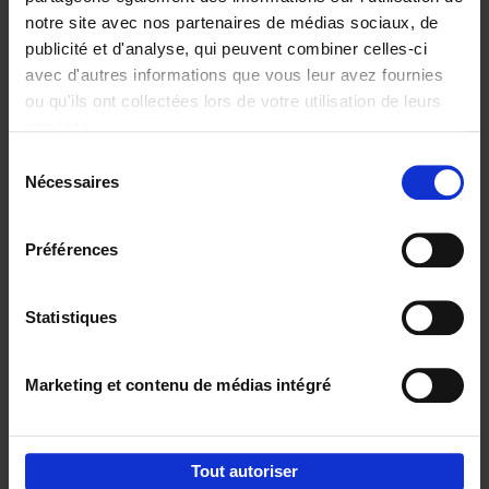
notre site avec nos partenaires de médias sociaux, de
€
29,
99
publicité et d'analyse, qui peuvent combiner celles-ci
avec d'autres informations que vous leur avez fournies
ou qu'ils ont collectées lors de votre utilisation de leurs
services.
Sélection
Nécessaires
du
Ajouter au panier
consentement
Digital marketing like a PRO -
Préférences
completely revised edition
(EN)
Clo Willaerts
Couverture souple
2022
226
Statistiques
€
35,
50
Marketing et contenu de médias intégré
Tout autoriser