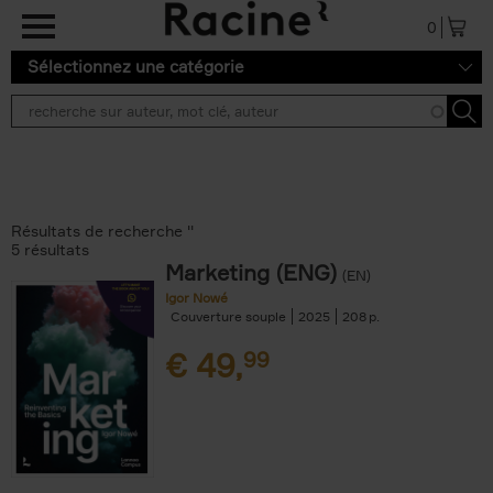
Aller au contenu principal
0
Sélectionnez une catégorie
Résultats de recherche ''
5 résultats
Marketing (ENG)
(EN)
Igor Nowé
Couverture souple
2025
208
€
49,
99