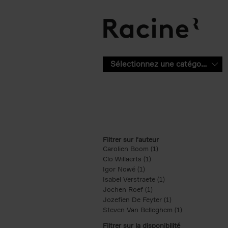
Aller au contenu principal
Sélectionnez une catégorie
Filtrer sur l'auteur
Carolien Boom (1)
Apply Carolien Boom fi
Clo Willaerts (1)
Apply Clo Willaerts filter
Igor Nowé (1)
Apply Igor Nowé filter
Isabel Verstraete (1)
Apply Isabel Verstrae
Jochen Roef (1)
Apply Jochen Roef filte
Jozefien De Feyter (1)
Apply Jozefien De 
Steven Van Belleghem (1)
Apply Steven V
Filtrer sur la disponibilité