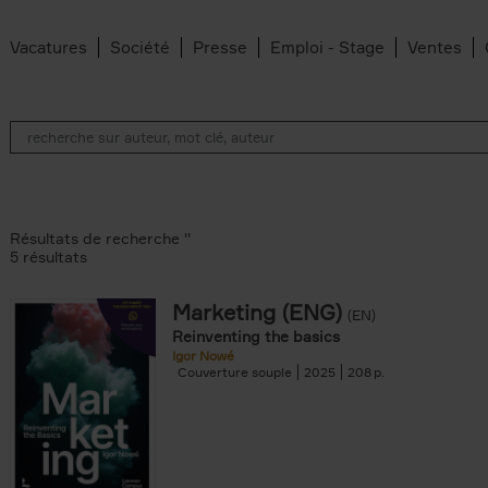
Vacatures
Société
Presse
Emploi - Stage
Ventes
Résultats de recherche ''
5 résultats
Marketing (ENG)
(EN)
lter
Reinventing the basics
Igor Nowé
Couverture souple
2025
208
te filter
r
Feyter filter
an Belleghem filter