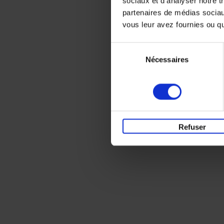
sociaux et d'analyser notre t
partenaires de médias sociaux
vous leur avez fournies ou qu'
Sélection
Nécessaires
du
consentement
Refuser