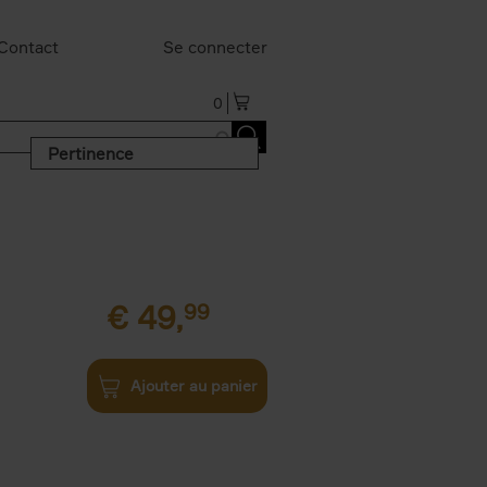
Contact
Se connecter
0
Pertinence
€
49,
99
Ajouter au panier