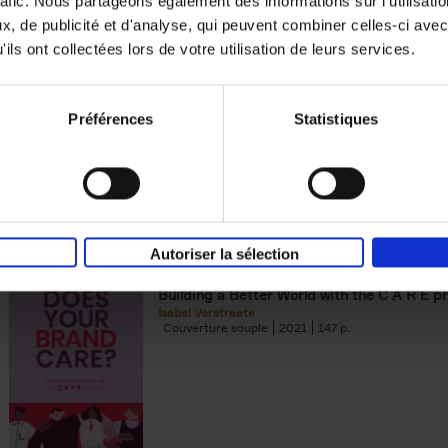
rafic. Nous partageons également des informations sur l'utilisati
, de publicité et d'analyse, qui peuvent combiner celles-ci avec
Digital marketing like a PRO -
ils ont collectées lors de votre utilisation de leurs services.
completely revised edition
(EN)
Prepare. Run. Optimize.
Clo Willaerts
Préférences
Statistiques
Couverture souple
2022
226
Autoriser la sélection
Does Your Brand Care?
(EN)
Building a Better World with the C A R E pr
Isabel Verstraete
Couverture souple
2021
147