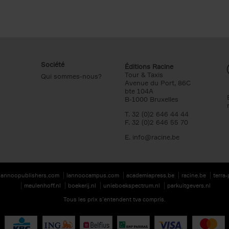
Société
Éditions Racine
Tour & Taxis
Qui sommes-nous?
Avenue du Port, 86C
bte 104A
B-1000 Bruxelles
T. 32 (0)2 646 44 44
F. 32 (0)2 646 55 70
E.
info@racine.be
lannoopublishers.com
lannoocampus.com
academiapress.be
racine.be
terra
meulenhoff.nl
boekerij.nl
unieboekspectrum.nl
parkuitgevers.nl
Tous les prix s’entendent tva compris.