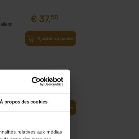
€
37,
50
)
ellent
Ajouter au panier
iness
€
29,
99
(EN)
tal world
À propos des cookies
Ajouter au panier
nnalités relatives aux médias