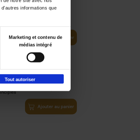
on de notre site avec nos
 d'autres informations que
€
35,
50
Marketing et contenu de
Ajouter au panier
médias intégré
Tout autoriser
€
34,
99
inciples
Ajouter au panier