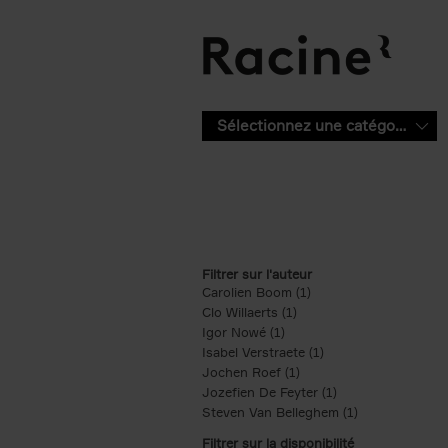
Aller au contenu principal
Sélectionnez une catégorie
Filtrer sur l'auteur
Carolien Boom (1)
Apply Carolien Boom fi
Clo Willaerts (1)
Apply Clo Willaerts filter
Igor Nowé (1)
Apply Igor Nowé filter
Isabel Verstraete (1)
Apply Isabel Verstrae
Jochen Roef (1)
Apply Jochen Roef filte
Jozefien De Feyter (1)
Apply Jozefien De 
Steven Van Belleghem (1)
Apply Steven V
Filtrer sur la disponibilité