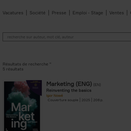
Vacatures
Société
Presse
Emploi - Stage
Ventes
Résultats de recherche ''
5 résultats
Marketing (ENG)
(EN)
lter
Reinventing the basics
Igor Nowé
Couverture souple
2025
208
te filter
r
Feyter filter
an Belleghem filter