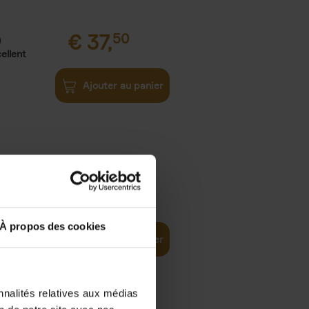
€
37,
50
)
ellent
Ajouter au panier
iness
€
29,
99
(EN)
tal world
À propos des cookies
Ajouter au panier
nnalités relatives aux médias