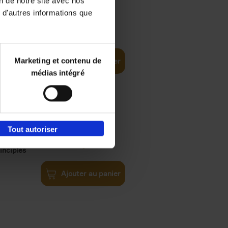
on de notre site avec nos
 d'autres informations que
€
35,
50
Marketing et contenu de
Ajouter au panier
médias intégré
Tout autoriser
€
34,
99
inciples
Ajouter au panier