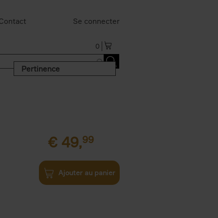
Contact
Se connecter
0
Pertinence
€
49,
99
Ajouter au panier