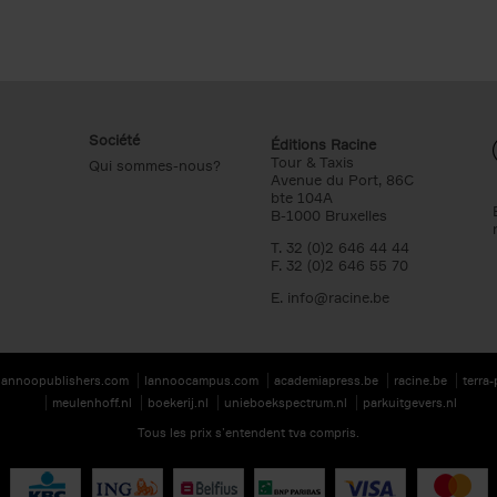
Société
Éditions Racine
Tour & Taxis
Qui sommes-nous?
Avenue du Port, 86C
bte 104A
B-1000 Bruxelles
T. 32 (0)2 646 44 44
F. 32 (0)2 646 55 70
E.
info@racine.be
lannoopublishers.com
lannoocampus.com
academiapress.be
racine.be
terra
meulenhoff.nl
boekerij.nl
unieboekspectrum.nl
parkuitgevers.nl
Tous les prix s’entendent tva compris.