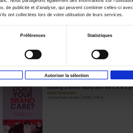
rafic. Nous partageons également des informations sur l'utilisati
, de publicité et d'analyse, qui peuvent combiner celles-ci avec
Digital marketing like a PRO -
ils ont collectées lors de votre utilisation de leurs services.
completely revised edition
(EN)
Prepare. Run. Optimize.
Clo Willaerts
Préférences
Statistiques
Couverture souple
2022
226
Autoriser la sélection
Does Your Brand Care?
(EN)
Building a Better World with the C A R E pr
Isabel Verstraete
Couverture souple
2021
147