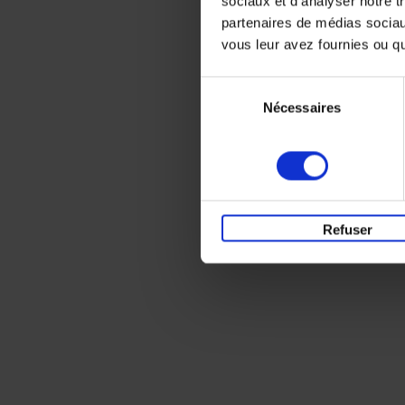
sociaux et d'analyser notre t
partenaires de médias sociaux
vous leur avez fournies ou qu'
Sélection
Nécessaires
du
consentement
Refuser