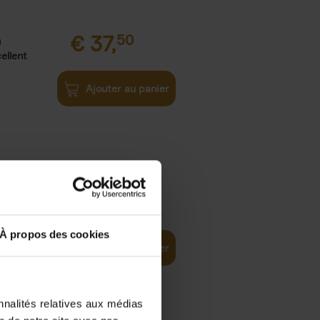
€
37,
50
)
ellent
Ajouter au panier
iness
€
29,
99
(EN)
tal world
À propos des cookies
Ajouter au panier
nnalités relatives aux médias