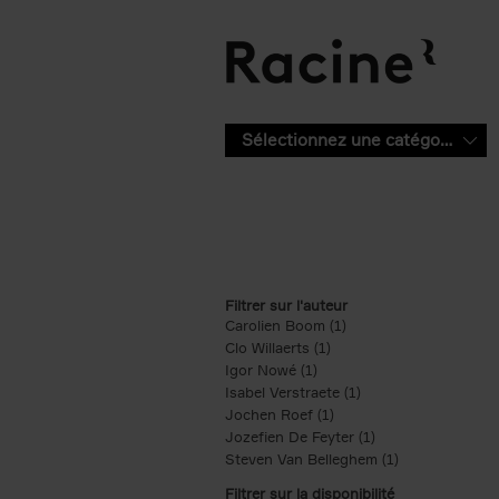
Aller au contenu principal
Sélectionnez une catégorie
Filtrer sur l'auteur
Carolien Boom (1)
Apply Carolien Boom fi
Clo Willaerts (1)
Apply Clo Willaerts filter
Igor Nowé (1)
Apply Igor Nowé filter
Isabel Verstraete (1)
Apply Isabel Verstrae
Jochen Roef (1)
Apply Jochen Roef filte
Jozefien De Feyter (1)
Apply Jozefien De 
Steven Van Belleghem (1)
Apply Steven V
Filtrer sur la disponibilité