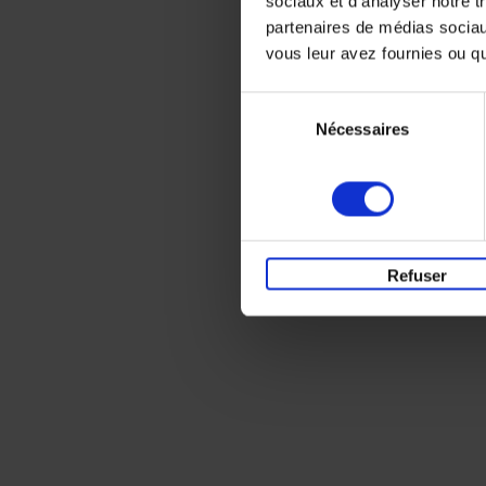
sociaux et d'analyser notre t
partenaires de médias sociaux
vous leur avez fournies ou qu'
Sélection
Nécessaires
du
consentement
Refuser