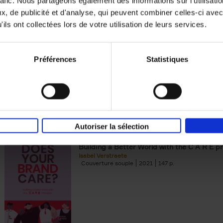
rafic. Nous partageons également des informations sur l'utilisati
, de publicité et d'analyse, qui peuvent combiner celles-ci avec
Digital marketing like a PRO -
ils ont collectées lors de votre utilisation de leurs services.
completely revised edition
(EN)
Prepare. Run. Optimize.
Clo Willaerts
Préférences
Statistiques
Couverture souple
2022
226
Autoriser la sélection
Does Your Brand Care?
(EN)
Building a Better World with the C A R E pr
Isabel Verstraete
Couverture souple
2021
147