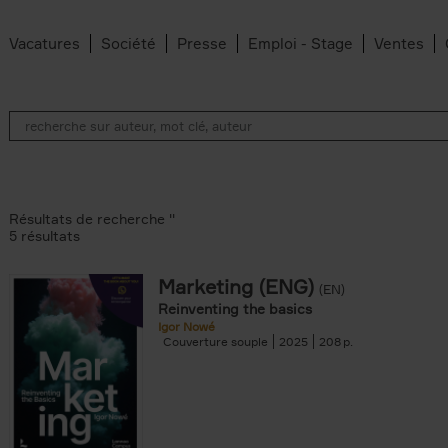
Vacatures
Société
Presse
Emploi - Stage
Ventes
Résultats de recherche ''
5 résultats
Marketing (ENG)
(EN)
lter
Reinventing the basics
Igor Nowé
Couverture souple
2025
208
te filter
r
Feyter filter
an Belleghem filter