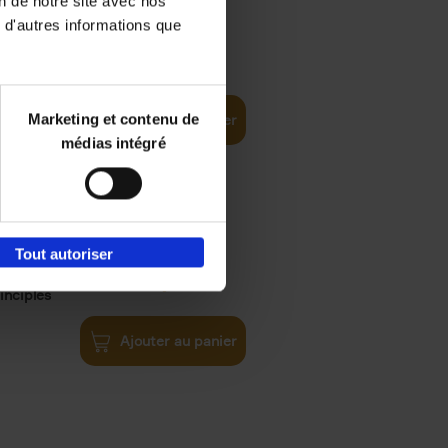
on de notre site avec nos
 d'autres informations que
€
35,
50
Marketing et contenu de
Ajouter au panier
médias intégré
Tout autoriser
€
34,
99
inciples
Ajouter au panier