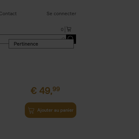
Contact
Se connecter
0
Pertinence
€
49,
99
Ajouter au panier