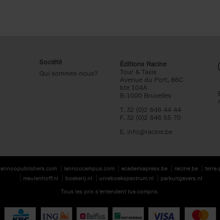
Société
Éditions Racine
Tour & Taxis
Qui sommes-nous?
Avenue du Port, 86C
bte 104A
B-1000 Bruxelles
T. 32 (0)2 646 44 44
F. 32 (0)2 646 55 70
E.
info@racine.be
lannoopublishers.com
lannoocampus.com
academiapress.be
racine.be
terra
meulenhoff.nl
boekerij.nl
unieboekspectrum.nl
parkuitgevers.nl
Tous les prix s’entendent tva compris.