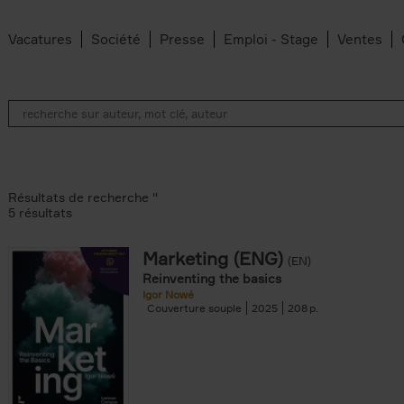
Vacatures
Société
Presse
Emploi - Stage
Ventes
Résultats de recherche ''
5 résultats
Marketing (ENG)
(EN)
lter
Reinventing the basics
Igor Nowé
Couverture souple
2025
208
te filter
r
Feyter filter
an Belleghem filter