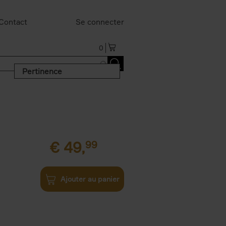
Contact
Se connecter
0
Pertinence
€
49,
99
Ajouter au panier