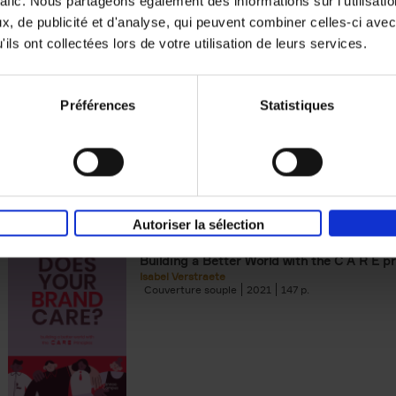
rafic. Nous partageons également des informations sur l'utilisati
, de publicité et d'analyse, qui peuvent combiner celles-ci avec
Digital marketing like a PRO -
ils ont collectées lors de votre utilisation de leurs services.
completely revised edition
(EN)
Prepare. Run. Optimize.
Clo Willaerts
Préférences
Statistiques
Couverture souple
2022
226
Autoriser la sélection
Does Your Brand Care?
(EN)
Building a Better World with the C A R E pr
Isabel Verstraete
Couverture souple
2021
147