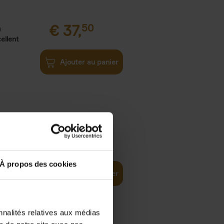
€
37,
50
)
ellent
Ajouter au panier
iness
€
29,
99
(EN)
tal world
À propos des cookies
Ajouter au panier
nnalités relatives aux médias