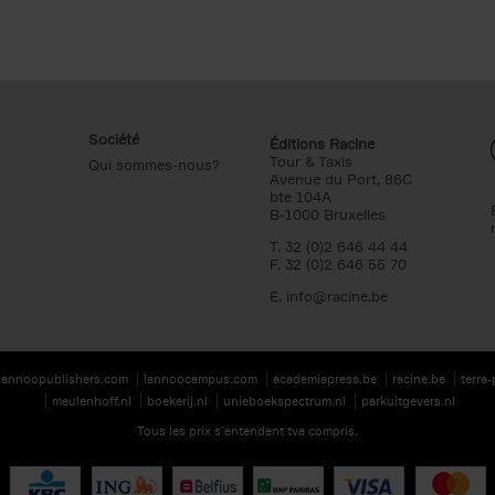
Société
Éditions Racine
Tour & Taxis
Qui sommes-nous?
Avenue du Port, 86C
bte 104A
B-1000 Bruxelles
T. 32 (0)2 646 44 44
F. 32 (0)2 646 55 70
E.
info@racine.be
lannoopublishers.com
lannoocampus.com
academiapress.be
racine.be
terra
meulenhoff.nl
boekerij.nl
unieboekspectrum.nl
parkuitgevers.nl
Tous les prix s’entendent tva compris.