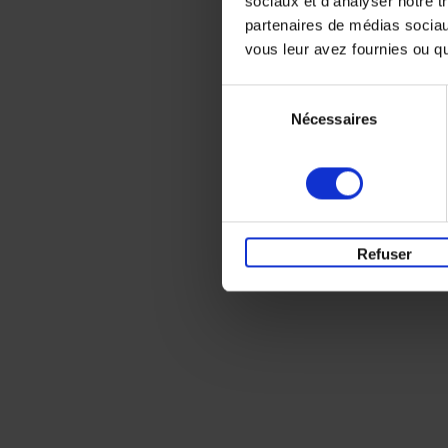
sociaux et d'analyser notre t
partenaires de médias sociaux
vous leur avez fournies ou qu'
Sélection
Nécessaires
du
consentement
Refuser