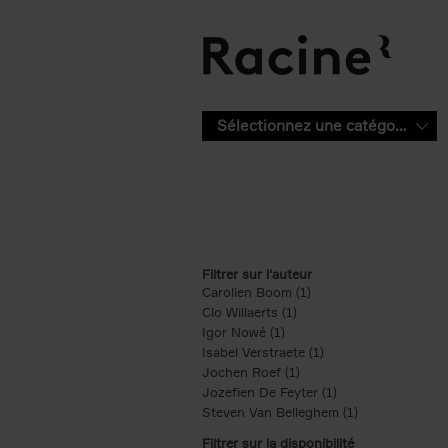
Aller au contenu principal
Sélectionnez une catégorie
Filtrer sur l'auteur
Carolien Boom (1)
Apply Carolien Boom fi
Clo Willaerts (1)
Apply Clo Willaerts filter
Igor Nowé (1)
Apply Igor Nowé filter
Isabel Verstraete (1)
Apply Isabel Verstrae
Jochen Roef (1)
Apply Jochen Roef filte
Jozefien De Feyter (1)
Apply Jozefien De 
Steven Van Belleghem (1)
Apply Steven V
Filtrer sur la disponibilité