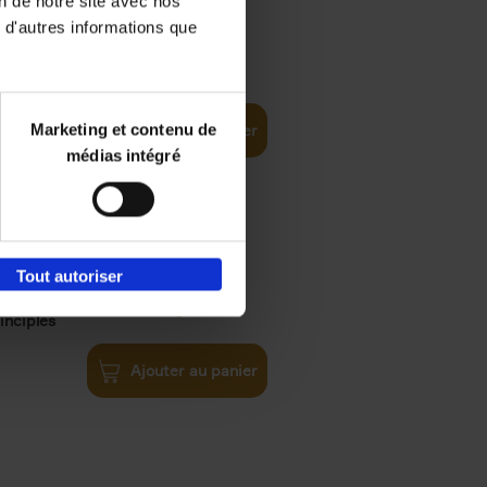
on de notre site avec nos
 d'autres informations que
€
35,
50
Marketing et contenu de
Ajouter au panier
médias intégré
Tout autoriser
€
34,
99
inciples
Ajouter au panier