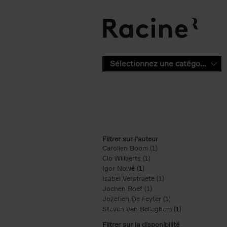
Aller au contenu principal
Sélectionnez une catégorie
Filtrer sur l'auteur
Carolien Boom (1)
Apply Carolien Boom fi
Clo Willaerts (1)
Apply Clo Willaerts filter
Igor Nowé (1)
Apply Igor Nowé filter
Isabel Verstraete (1)
Apply Isabel Verstrae
Jochen Roef (1)
Apply Jochen Roef filte
Jozefien De Feyter (1)
Apply Jozefien De 
Steven Van Belleghem (1)
Apply Steven V
Filtrer sur la disponibilité