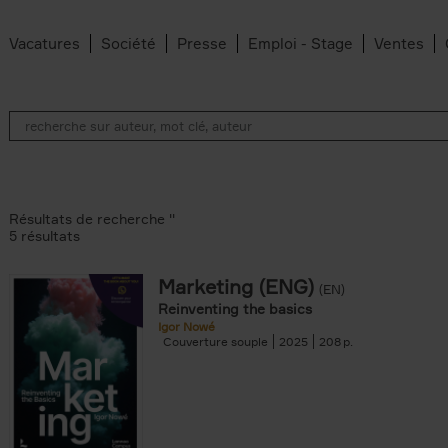
Vacatures
Société
Presse
Emploi - Stage
Ventes
Résultats de recherche ''
5 résultats
Marketing (ENG)
(EN)
lter
Reinventing the basics
Igor Nowé
Couverture souple
2025
208
te filter
r
Feyter filter
an Belleghem filter