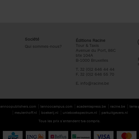
Société
Éditions Racine
Tour & Taxis
Qui sommes-nous?
Avenue du Port, 86C
bte 104A
B-1000 Bruxelles
T. 32 (0)2 646 44 44
F. 32 (0)2 646 55 70
E.
info@racine.be
lannoopublishers.com
lannoocampus.com
academiapress.be
racine.be
terra
meulenhoff.nl
boekerij.nl
unieboekspectrum.nl
parkuitgevers.nl
Tous les prix s’entendent tva compris.