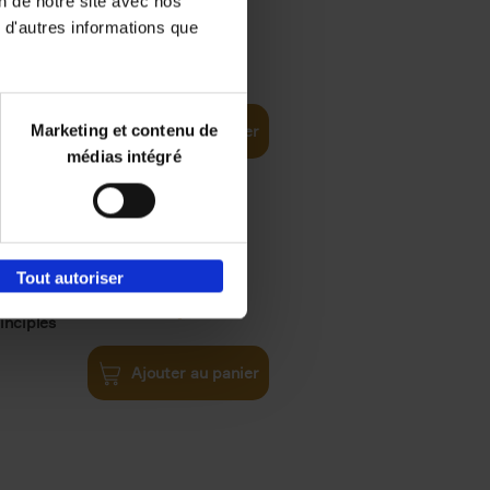
on de notre site avec nos
 d'autres informations que
€
35,
50
Marketing et contenu de
Ajouter au panier
médias intégré
Tout autoriser
€
34,
99
inciples
Ajouter au panier