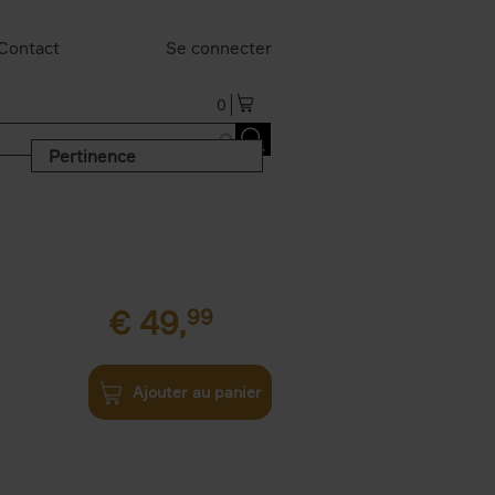
Contact
Se connecter
0
Pertinence
€
49,
99
Ajouter au panier