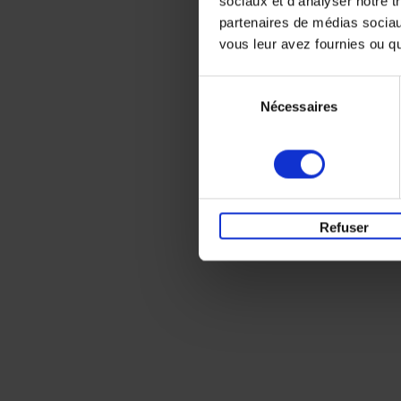
sociaux et d'analyser notre t
partenaires de médias sociaux
vous leur avez fournies ou qu'
Sélection
Nécessaires
du
consentement
Refuser