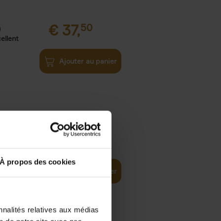
€
37,
50
)
ellent
Ajouter au panier
iness
€
29,
99
(EN)
tal world
À propos des cookies
Ajouter au panier
nnalités relatives aux médias