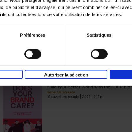
rafic. Nous partageons également des informations sur l'utilisati
, de publicité et d'analyse, qui peuvent combiner celles-ci avec
Digital marketing like a PRO -
ils ont collectées lors de votre utilisation de leurs services.
completely revised edition
(EN)
Prepare. Run. Optimize.
Clo Willaerts
Préférences
Statistiques
Couverture souple
2022
226
Autoriser la sélection
Does Your Brand Care?
(EN)
Building a Better World with the C A R E pr
Isabel Verstraete
Couverture souple
2021
147