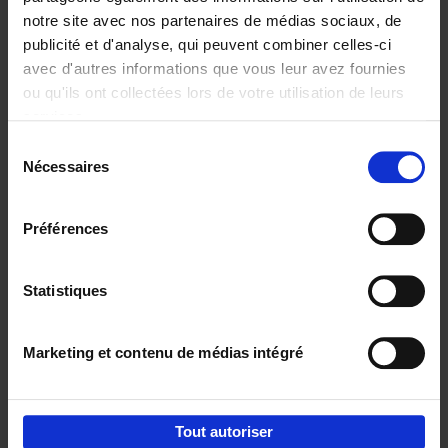
notre site avec nos partenaires de médias sociaux, de
€
29,
99
publicité et d'analyse, qui peuvent combiner celles-ci
avec d'autres informations que vous leur avez fournies
ou qu'ils ont collectées lors de votre utilisation de leurs
services.
Sélection
Nécessaires
du
Ajouter au panier
consentement
Digital marketing like a PRO -
Préférences
completely revised edition
(EN)
Clo Willaerts
Couverture souple
2022
226
Statistiques
€
35,
50
Marketing et contenu de médias intégré
Tout autoriser