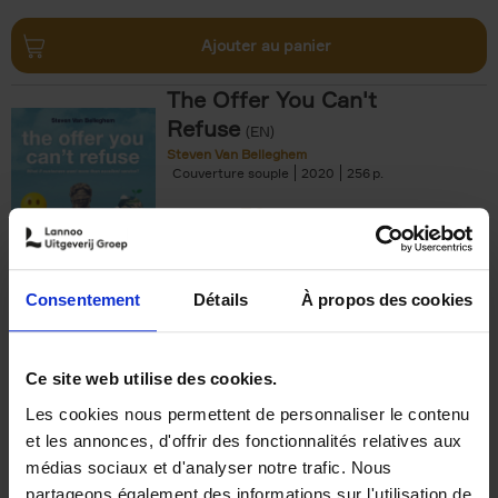
Ajouter au panier
The Offer You Can't
Refuse
(EN)
Steven Van Belleghem
Couverture souple
2020
256
€
37,
50
Consentement
Détails
À propos des cookies
Ajouter au panier
Ce site web utilise des cookies.
Les cookies nous permettent de personnaliser le contenu
Building Bonds = Building
et les annonces, d'offrir des fonctionnalités relatives aux
Business
(EN)
médias sociaux et d'analyser notre trafic. Nous
Jochen Roef
Jozefien De Feyter
Carolien Boom
partageons également des informations sur l'utilisation de
Couverture souple
2025
200