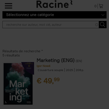
Aller au contenu principal
0
Sélectionnez une catégorie
Résultats de recherche ''
5 résultats
Marketing (ENG)
(EN)
Igor Nowé
Couverture souple
2025
208
€
49,
99