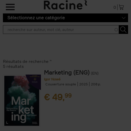
Aller au contenu principal
0
Sélectionnez une catégorie
Résultats de recherche ''
5 résultats
Marketing (ENG)
(EN)
Igor Nowé
Couverture souple
2025
208
€
49,
99