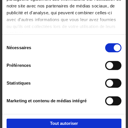
notre site avec nos partenaires de médias sociaux, de
€
29,
99
publicité et d'analyse, qui peuvent combiner celles-ci
avec d'autres informations que vous leur avez fournies
ou qu'ils ont collectées lors de votre utilisation de leurs
services.
Sélection
Nécessaires
du
Ajouter au panier
consentement
Digital marketing like a PRO -
Préférences
completely revised edition
(EN)
Clo Willaerts
Couverture souple
2022
226
Statistiques
€
35,
50
Marketing et contenu de médias intégré
Tout autoriser