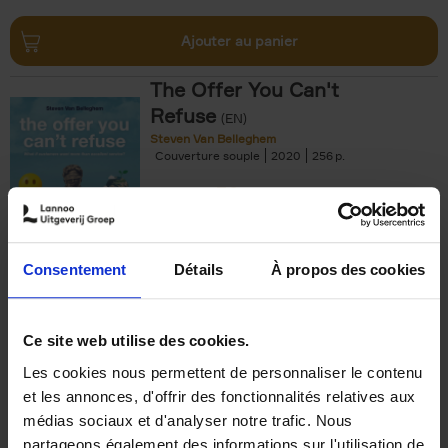
Ajouter au panier
The Offer You Can't
Refuse
(EN)
Steven Van Belleghem
Couverture souple
2020
256
€
37,
50
Consentement
Détails
À propos des cookies
Ajouter au panier
Ce site web utilise des cookies.
Les cookies nous permettent de personnaliser le contenu
Building Bonds = Building
et les annonces, d'offrir des fonctionnalités relatives aux
Business
(EN)
médias sociaux et d'analyser notre trafic. Nous
Jochen Roef
Jozefien De Feyter
Carolien Boom
partageons également des informations sur l'utilisation de
Couverture souple
2025
200