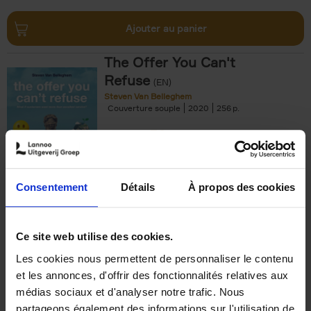
Ajouter au panier
The Offer You Can't
Refuse
(EN)
Steven Van Belleghem
Couverture souple
2020
256
€
37,
50
Consentement
Détails
À propos des cookies
Ajouter au panier
Ce site web utilise des cookies.
Les cookies nous permettent de personnaliser le contenu
Building Bonds = Building
et les annonces, d'offrir des fonctionnalités relatives aux
Business
(EN)
médias sociaux et d'analyser notre trafic. Nous
Jochen Roef
Jozefien De Feyter
Carolien Boom
partageons également des informations sur l'utilisation de
Couverture souple
2025
200