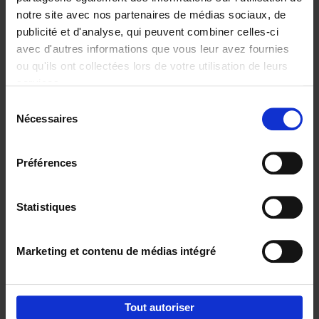
notre site avec nos partenaires de médias sociaux, de
€
29,
99
publicité et d'analyse, qui peuvent combiner celles-ci
avec d'autres informations que vous leur avez fournies
ou qu'ils ont collectées lors de votre utilisation de leurs
services.
Sélection
Nécessaires
du
Ajouter au panier
consentement
Digital marketing like a PRO -
Préférences
completely revised edition
(EN)
Clo Willaerts
Couverture souple
2022
226
Statistiques
€
35,
50
Marketing et contenu de médias intégré
Tout autoriser