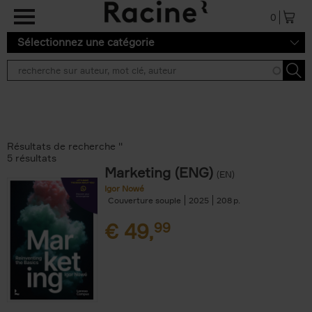
Aller au contenu principal
0
Sélectionnez une catégorie
Résultats de recherche ''
5 résultats
Marketing (ENG)
(EN)
Igor Nowé
Couverture souple
2025
208
€
49,
99