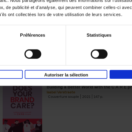
rafic. Nous partageons également des informations sur l'utilisati
, de publicité et d'analyse, qui peuvent combiner celles-ci avec
Digital marketing like a PRO -
ils ont collectées lors de votre utilisation de leurs services.
completely revised edition
(EN)
Prepare. Run. Optimize.
Clo Willaerts
Préférences
Statistiques
Couverture souple
2022
226
Autoriser la sélection
Does Your Brand Care?
(EN)
Building a Better World with the C A R E pr
Isabel Verstraete
Couverture souple
2021
147