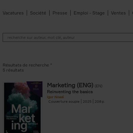
Vacatures
Société
Presse
Emploi - Stage
Ventes
Résultats de recherche ''
5 résultats
Marketing (ENG)
(EN)
lter
Reinventing the basics
Igor Nowé
Couverture souple
2025
208
te filter
r
Feyter filter
an Belleghem filter