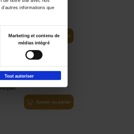
on de notre site avec nos
 d'autres informations que
€
35,
50
Marketing et contenu de
Ajouter au panier
médias intégré
Tout autoriser
€
34,
99
inciples
Ajouter au panier