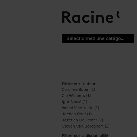
Aller au contenu principal
Sélectionnez une catégorie
Filtrer sur l'auteur
Carolien Boom (1)
Apply Carolien Boom fi
Clo Willaerts (1)
Apply Clo Willaerts filter
Igor Nowé (1)
Apply Igor Nowé filter
Isabel Verstraete (1)
Apply Isabel Verstrae
Jochen Roef (1)
Apply Jochen Roef filte
Jozefien De Feyter (1)
Apply Jozefien De 
Steven Van Belleghem (1)
Apply Steven V
Filtrer sur la disponibilité