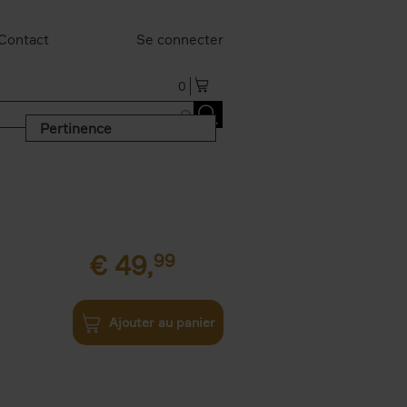
Contact
Se connecter
0
Pertinence
€
49,
99
Ajouter au panier