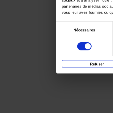
sociaux et d'analyser notre t
partenaires de médias sociaux
vous leur avez fournies ou qu'
Sélection
Nécessaires
du
consentement
Refuser