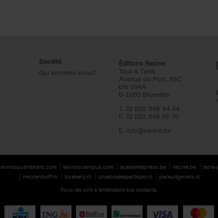
Société
Éditions Racine
Tour & Taxis
Qui sommes-nous?
Avenue du Port, 86C
bte 104A
B-1000 Bruxelles
T. 32 (0)2 646 44 44
F. 32 (0)2 646 55 70
E.
info@racine.be
lannoopublishers.com
lannoocampus.com
academiapress.be
racine.be
terra
meulenhoff.nl
boekerij.nl
unieboekspectrum.nl
parkuitgevers.nl
Tous les prix s’entendent tva compris.