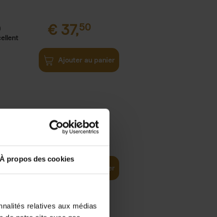
€
37,
50
)
ellent
Ajouter au panier
iness
€
29,
99
(EN)
tal world
À propos des cookies
Ajouter au panier
nnalités relatives aux médias