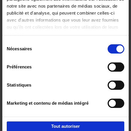
notre site avec nos partenaires de médias sociaux, de
€
29,
99
publicité et d'analyse, qui peuvent combiner celles-ci
avec d'autres informations que vous leur avez fournies
ou qu'ils ont collectées lors de votre utilisation de leurs
services.
Sélection
Nécessaires
du
Ajouter au panier
consentement
Digital marketing like a PRO -
Préférences
completely revised edition
(EN)
Clo Willaerts
Couverture souple
2022
226
Statistiques
€
35,
50
Marketing et contenu de médias intégré
Tout autoriser