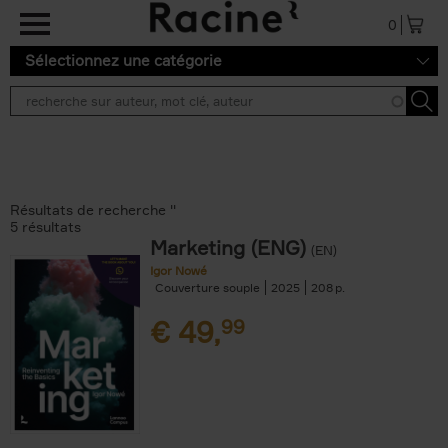
Aller au contenu principal
0
Sélectionnez une catégorie
Résultats de recherche ''
5 résultats
Marketing (ENG)
(EN)
Igor Nowé
Couverture souple
2025
208
€
49,
99