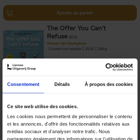
Ajouter au panier
The Offer You Can't
Refuse
(EN)
Steven Van Belleghem
Couverture souple
2020
256
€
37,
50
Consentement
Détails
À propos des cookies
Ajouter au panier
Ce site web utilise des cookies.
Les cookies nous permettent de personnaliser le contenu
Building Bonds = Building
et les annonces, d'offrir des fonctionnalités relatives aux
Business
(EN)
médias sociaux et d'analyser notre trafic. Nous
Jochen Roef
Jozefien De Feyter
Carolien Boom
partageons également des informations sur l'utilisation de
Couverture souple
2025
200