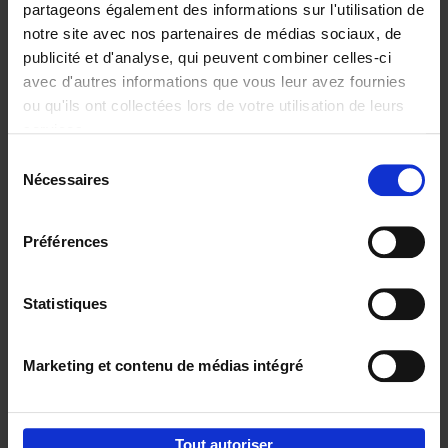
partageons également des informations sur l'utilisation de
notre site avec nos partenaires de médias sociaux, de
Ajouter au panier
publicité et d'analyse, qui peuvent combiner celles-ci
avec d'autres informations que vous leur avez fournies
Content Marketing like a
ou qu'ils ont collectées lors de votre utilisation de leurs
PRO
(EN)
services.
Clo Willaerts
Couverture souple
2023
352
Sélection
Nécessaires
du
€
37,
50
consentement
Préférences
Statistiques
Ajouter au panier
Marketing et contenu de médias intégré
Envie de bonnes idées de lecture, de
réductions, d’actions et d’inspiration ?
Tout autoriser