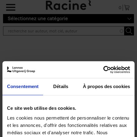
Aller au contenu principal
0
Sélectionnez une catégorie
Résultats de recherche ''
2 résultats
Personal Branding like a
PRO
(EN)
Consentement
Détails
À propos des cookies
Clo Willaerts
Couverture souple
2026
253
€
34,
99
Ce site web utilise des cookies.
Les cookies nous permettent de personnaliser le contenu
et les annonces, d'offrir des fonctionnalités relatives aux
médias sociaux et d'analyser notre trafic. Nous