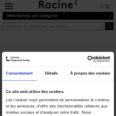
Aller au contenu principal
0
Sélectionnez une catégorie
Résultats de recherche ''
2 résultats
Personal Branding like a
PRO
(EN)
Consentement
Détails
À propos des cookies
Clo Willaerts
Couverture souple
2026
253
€
34,
99
Ce site web utilise des cookies.
Les cookies nous permettent de personnaliser le contenu
et les annonces, d'offrir des fonctionnalités relatives aux
médias sociaux et d'analyser notre trafic. Nous