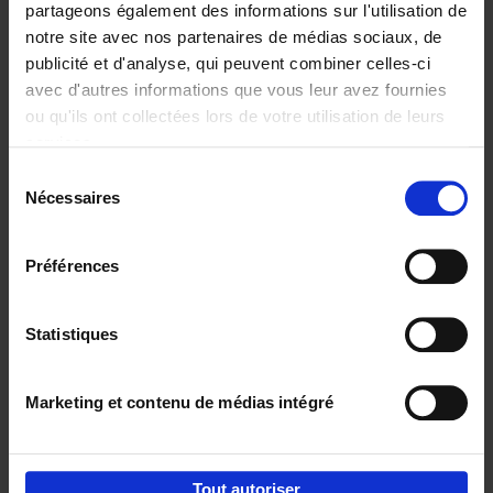
partageons également des informations sur l'utilisation de
notre site avec nos partenaires de médias sociaux, de
Ajouter au panier
publicité et d'analyse, qui peuvent combiner celles-ci
avec d'autres informations que vous leur avez fournies
Content Marketing like a
ou qu'ils ont collectées lors de votre utilisation de leurs
PRO
(EN)
services.
Clo Willaerts
Couverture souple
2023
352
Sélection
Nécessaires
du
€
37,
50
consentement
Préférences
Statistiques
Ajouter au panier
Marketing et contenu de médias intégré
Envie de bonnes idées de lecture, de
réductions, d’actions et d’inspiration ?
Tout autoriser