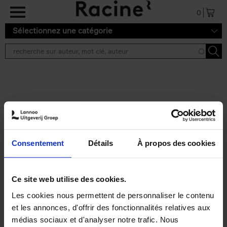
Aller au contenu principal
0
Sélectionnez une catégorie
Résultats de recherche ''
2 résultats
Personal Branding like a
PRO
(EN)
Consentement
Détails
À propos des cookies
Clo Willaerts
Couverture souple
2026
253
€
34,
99
Ce site web utilise des cookies.
Les cookies nous permettent de personnaliser le contenu
et les annonces, d'offrir des fonctionnalités relatives aux
médias sociaux et d'analyser notre trafic. Nous