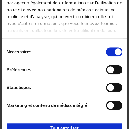
partageons également des informations sur l'utilisation de
notre site avec nos partenaires de médias sociaux, de
Ajouter au panier
publicité et d'analyse, qui peuvent combiner celles-ci
avec d'autres informations que vous leur avez fournies
Content Marketing like a
ou qu'ils ont collectées lors de votre utilisation de leurs
PRO
(EN)
services.
Clo Willaerts
Couverture souple
2023
352
Sélection
Nécessaires
du
€
37,
50
consentement
Préférences
Statistiques
Ajouter au panier
Marketing et contenu de médias intégré
Envie de bonnes idées de lecture, de
réductions, d’actions et d’inspiration ?
Tout autoriser