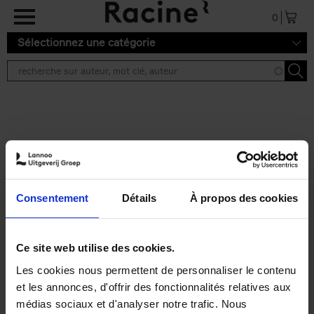
Aller au contenu principal
0
Sélectionnez une catégorie
Résultats de recherche ''
2 résultats
Personal Branding like a
PRO
(EN)
Consentement
Détails
À propos des cookies
Clo Willaerts
Couverture souple
2026
253
€
34,
99
Ce site web utilise des cookies.
Les cookies nous permettent de personnaliser le contenu
et les annonces, d'offrir des fonctionnalités relatives aux
médias sociaux et d'analyser notre trafic. Nous