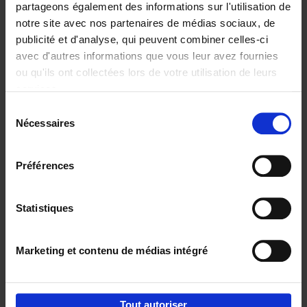
partageons également des informations sur l'utilisation de
notre site avec nos partenaires de médias sociaux, de
Ajouter au panier
publicité et d'analyse, qui peuvent combiner celles-ci
avec d'autres informations que vous leur avez fournies
Content Marketing like a
ou qu'ils ont collectées lors de votre utilisation de leurs
PRO
(EN)
services.
Clo Willaerts
Couverture souple
2023
352
Sélection
Nécessaires
du
€
37,
50
consentement
Préférences
Statistiques
Ajouter au panier
Marketing et contenu de médias intégré
Envie de bonnes idées de lecture, de
réductions, d’actions et d’inspiration ?
Tout autoriser