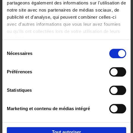
partageons également des informations sur l'utilisation de
notre site avec nos partenaires de médias sociaux, de
Ajouter au panier
publicité et d'analyse, qui peuvent combiner celles-ci
avec d'autres informations que vous leur avez fournies
Content Marketing like a
ou qu'ils ont collectées lors de votre utilisation de leurs
PRO
(EN)
services.
Clo Willaerts
Couverture souple
2023
352
Sélection
Nécessaires
du
€
37,
50
consentement
Préférences
Statistiques
Ajouter au panier
Marketing et contenu de médias intégré
Envie de bonnes idées de lecture, de
réductions, d’actions et d’inspiration ?
Tout autoriser