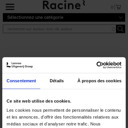
Aller au contenu principal
0
Sélectionnez une catégorie
Résultats de recherche ''
2 résultats
Personal Branding like a
PRO
(EN)
Consentement
Détails
À propos des cookies
Clo Willaerts
Couverture souple
2026
253
€
34,
99
Ce site web utilise des cookies.
Les cookies nous permettent de personnaliser le contenu
et les annonces, d'offrir des fonctionnalités relatives aux
médias sociaux et d'analyser notre trafic. Nous