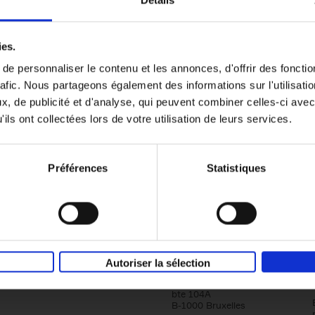
Détails
Content Marketing like a PRO
ies.
The All-In-One Guide to Content Marketing
e personnaliser le contenu et les annonces, d'offrir des fonctio
Planning to Promoting
rafic. Nous partageons également des informations sur l'utilisati
Clo Willaerts
Couverture souple
2023
352
, de publicité et d'analyse, qui peuvent combiner celles-ci avec
ils ont collectées lors de votre utilisation de leurs services.
Préférences
Statistiques
Société
Éditions Racine
Autoriser la sélection
Tour & Taxis
Qui sommes-nous?
Avenue du Port, 86C
bte 104A
B-1000 Bruxelles