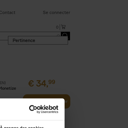
Contact
Se connecter
0
Pertinence
€
34,
99
(EN)
Monetize
Ajouter au panier