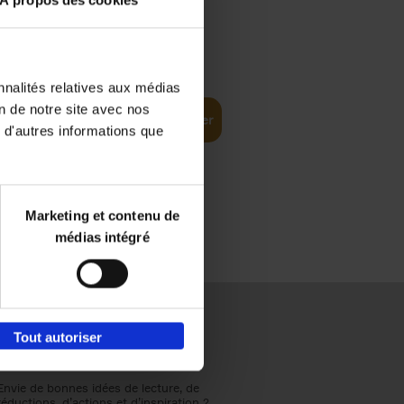
À propos des cookies
€
37,
50
(EN)
: From
nnalités relatives aux médias
on de notre site avec nos
Ajouter au panier
 d'autres informations que
Marketing et contenu de
médias intégré
Tout autoriser
Envie de bonnes idées de lecture, de
réductions, d’actions et d’inspiration ?