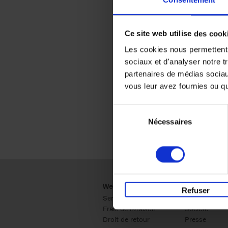
Consentement
Ce site web utilise des cook
Les cookies nous permettent d
sociaux et d'analyser notre t
partenaires de médias sociaux
vous leur avez fournies ou qu'
Sélection
Nécessaires
du
consentement
Webshop
Business
Refuser
Service clients
Ventes
Frais de livraison
Société
Droit de retour
Presse