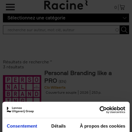
Aller au contenu principal
0
Sélectionnez une catégorie
Résultats de recherche ''
3 résultats
Personal Branding like a
PRO
(EN)
Clo Willaerts
Couverture souple
2026
253
€
34,
99
Consentement
Détails
À propos des cookies