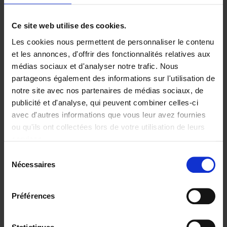
Ajouter au panier
Ce site web utilise des cookies.
Les cookies nous permettent de personnaliser le contenu
Digital marketing like a PRO -
et les annonces, d'offrir des fonctionnalités relatives aux
completely revised edition
(EN)
médias sociaux et d'analyser notre trafic. Nous
Clo Willaerts
partageons également des informations sur l'utilisation de
Couverture souple
2022
226
notre site avec nos partenaires de médias sociaux, de
€
35,
50
publicité et d'analyse, qui peuvent combiner celles-ci
avec d'autres informations que vous leur avez fournies
ou qu'ils ont collectées lors de votre utilisation de leurs
services.
Sélection
Nécessaires
du
Ajouter au panier
consentement
Content Marketing like a
Préférences
PRO
(EN)
Clo Willaerts
Couverture souple
2023
352