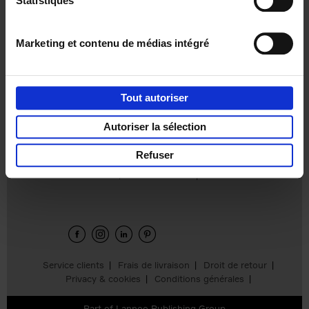
Statistiques
€
37,
50
Marketing et contenu de médias intégré
Tout autoriser
Ajouter au panier
Autoriser la sélection
Refuser
Envie de bonnes idées de lecture, de
réductions, d’actions et d’inspiration ?
Service clients
Frais de livraison
Droit de retour
Privacy & cookies
Conditions générales
Part of
Lannoo Publishing Group