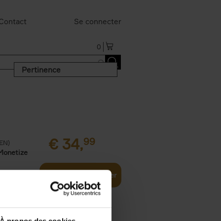
Contact
Se connecter
0
Pertinence
€
34,
99
(EN)
Monetize
Ajouter au panier