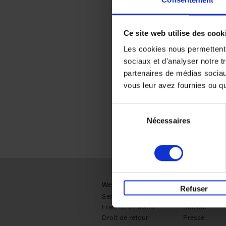
Consentement
Ce site web utilise des cook
Les cookies nous permettent d
sociaux et d'analyser notre t
partenaires de médias sociaux
vous leur avez fournies ou qu'
Sélection
Nécessaires
du
consentement
Webshop
Business
Refuser
Service clients
Ventes
Frais de livraison
Société
Droit de retour
Presse