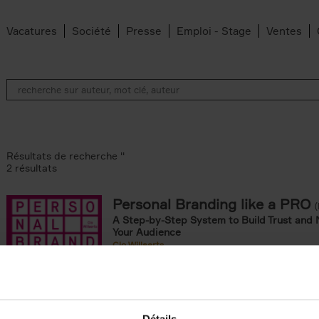
Vacatures
Société
Presse
Emploi - Stage
Ventes
Résultats de recherche ''
2 résultats
Personal Branding like a PRO
A Step-by-Step System to Build Trust and 
Your Audience
Clo Willaerts
Couverture souple
2026
253
ouple filter
omie & Management filter