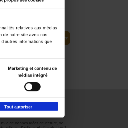
À propos des cookies
€
37,
50
(EN)
: From
nnalités relatives aux médias
on de notre site avec nos
Ajouter au panier
 d'autres informations que
Marketing et contenu de
médias intégré
Tout autoriser
Envie de bonnes idées de lecture, de
réductions, d’actions et d’inspiration ?