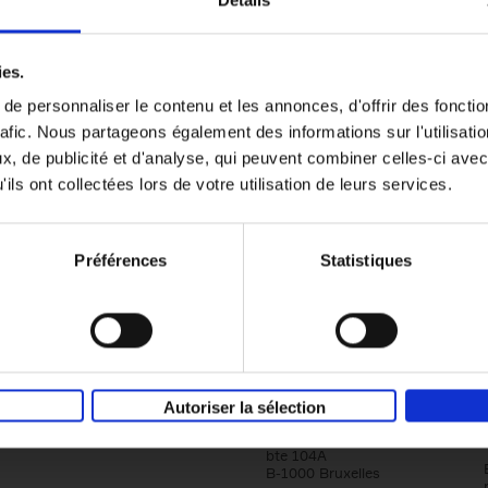
Détails
Content Marketing like a PRO
ies.
The All-In-One Guide to Content Marketing
e personnaliser le contenu et les annonces, d'offrir des fonctio
Planning to Promoting
rafic. Nous partageons également des informations sur l'utilisati
Clo Willaerts
Couverture souple
2023
352
, de publicité et d'analyse, qui peuvent combiner celles-ci avec
ils ont collectées lors de votre utilisation de leurs services.
Préférences
Statistiques
Société
Éditions Racine
Autoriser la sélection
Tour & Taxis
Qui sommes-nous?
Avenue du Port, 86C
bte 104A
B-1000 Bruxelles