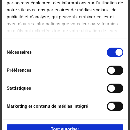
partageons également des informations sur l'utilisation de
notre site avec nos partenaires de médias sociaux, de
Ajouter au panier
publicité et d'analyse, qui peuvent combiner celles-ci
avec d'autres informations que vous leur avez fournies
Content Marketing like a
ou qu'ils ont collectées lors de votre utilisation de leurs
PRO
(EN)
services.
Clo Willaerts
Couverture souple
2023
352
Sélection
Nécessaires
du
€
37,
50
consentement
Préférences
Statistiques
Ajouter au panier
Marketing et contenu de médias intégré
Envie de bonnes idées de lecture, de
réductions, d’actions et d’inspiration ?
Tout autoriser