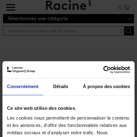
Aller au contenu principal
0
Sélectionnez une catégorie
Résultats de recherche ''
2 résultats
Personal Branding like a
PRO
(EN)
Consentement
Détails
À propos des cookies
Clo Willaerts
Couverture souple
2026
253
€
34,
99
Ce site web utilise des cookies.
Les cookies nous permettent de personnaliser le contenu
et les annonces, d'offrir des fonctionnalités relatives aux
médias sociaux et d'analyser notre trafic. Nous