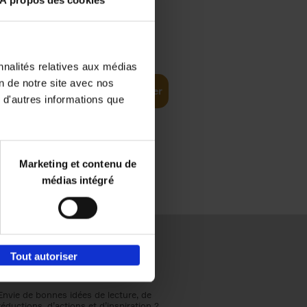
À propos des cookies
€
37,
50
(EN)
: From
nnalités relatives aux médias
on de notre site avec nos
Ajouter au panier
 d'autres informations que
Marketing et contenu de
médias intégré
Tout autoriser
Envie de bonnes idées de lecture, de
réductions, d’actions et d’inspiration ?