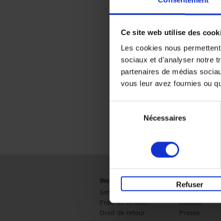
Consentement
Ce site web utilise des cook
Les cookies nous permettent d
sociaux et d'analyser notre t
partenaires de médias sociaux
vous leur avez fournies ou qu'
Sélection
Nécessaires
du
consentement
Webshop
Business
Refuser
Service clients
Ventes
Frais de livraison
Société
Droit de retour
Presse