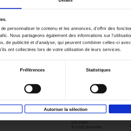
Détails
Content Marketing like a PRO
ies.
The All-In-One Guide to Content Marketing
e personnaliser le contenu et les annonces, d'offrir des fonctio
Planning to Promoting
rafic. Nous partageons également des informations sur l'utilisati
Clo Willaerts
Couverture souple
2023
352
, de publicité et d'analyse, qui peuvent combiner celles-ci avec
ils ont collectées lors de votre utilisation de leurs services.
Préférences
Statistiques
Société
Éditions Racine
Autoriser la sélection
Tour & Taxis
Qui sommes-nous?
Avenue du Port, 86C
bte 104A
B-1000 Bruxelles