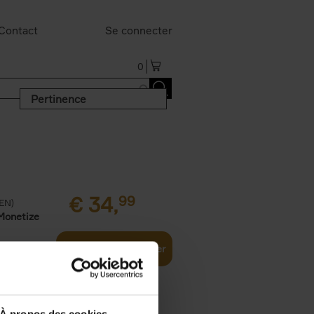
Contact
Se connecter
0
Pertinence
€
34,
99
(EN)
Monetize
Ajouter au panier