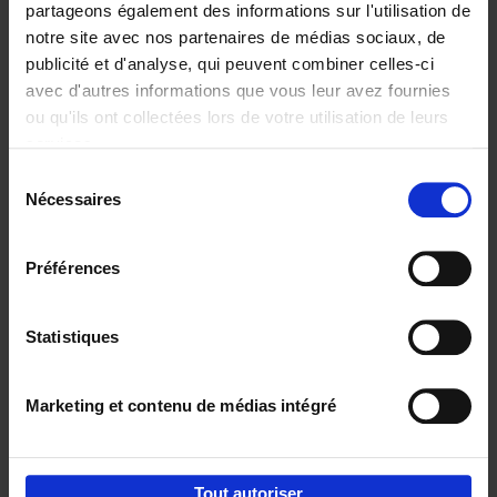
partageons également des informations sur l'utilisation de
notre site avec nos partenaires de médias sociaux, de
Ajouter au panier
publicité et d'analyse, qui peuvent combiner celles-ci
avec d'autres informations que vous leur avez fournies
Content Marketing like a
ou qu'ils ont collectées lors de votre utilisation de leurs
PRO
(EN)
services.
Clo Willaerts
Couverture souple
2023
352
Sélection
Nécessaires
du
€
37,
50
consentement
Préférences
Statistiques
Ajouter au panier
Marketing et contenu de médias intégré
Envie de bonnes idées de lecture, de
réductions, d’actions et d’inspiration ?
Tout autoriser