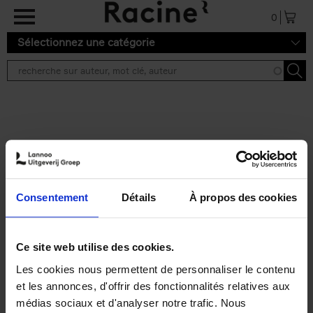
Aller au contenu principal
0
Sélectionnez une catégorie
Résultats de recherche ''
2 résultats
Personal Branding like a
PRO
(EN)
Consentement
Détails
À propos des cookies
Clo Willaerts
Couverture souple
2026
253
€
34,
99
Ce site web utilise des cookies.
Les cookies nous permettent de personnaliser le contenu
et les annonces, d'offrir des fonctionnalités relatives aux
médias sociaux et d'analyser notre trafic. Nous