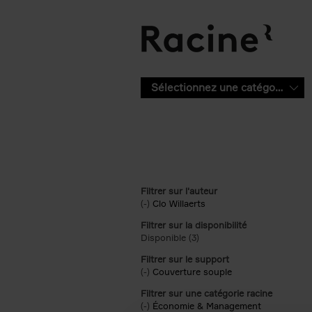
Aller au contenu principal
Sélectionnez une catégorie
Filtrer sur l'auteur
(-)
Remove Clo Willaerts filter
Clo Willaerts
Filtrer sur la disponibilité
Disponible (3)
Apply Disponible filter
Filtrer sur le support
(-)
Remove Couverture souple filter
Couverture souple
Filtrer sur une catégorie racine
(-)
Remove Économie & Management filt
Économie & Management