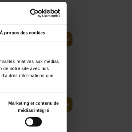
€
35,
50
À propos des cookies
Ajouter au panier
nnalités relatives aux médias
on de notre site avec nos
 d'autres informations que
€
37,
50
(EN)
: From
Marketing et contenu de
Ajouter au panier
médias intégré