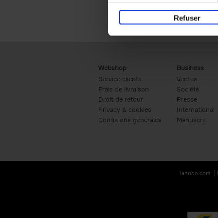
Refuser
Webshop
Business
Service clients
Ventes
Frais de livraison
Société
Droit de retour
Presse
Privacy & cookies
International
Conditions générales
Manuscrit
lannoo.com