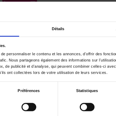
Digital marketing like a PRO -
completely revised edition
(EN)
Détails
Prepare. Run. Optimize.
Clo Willaerts
Couverture souple
2022
226
ies.
e personnaliser le contenu et les annonces, d'offrir des fonctio
rafic. Nous partageons également des informations sur l'utilisati
, de publicité et d'analyse, qui peuvent combiner celles-ci avec
ils ont collectées lors de votre utilisation de leurs services.
Content Marketing like a PRO
The All-In-One Guide to Content Marketing
Planning to Promoting
Clo Willaerts
Préférences
Statistiques
Couverture souple
2023
352