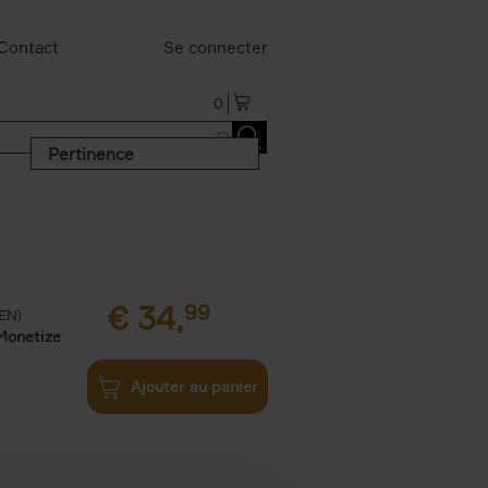
Contact
Se connecter
0
Pertinence
€
34,
99
(EN)
Monetize
Ajouter au panier