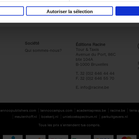
Autoriser la sélection
Société
Éditions Racine
Tour & Taxis
Qui sommes-nous?
Avenue du Port, 86C
bte 104A
B-1000 Bruxelles
T. 32 (0)2 646 44 44
F. 32 (0)2 646 55 70
E.
info@racine.be
lannoopublishers.com
lannoocampus.com
academiapress.be
racine.be
terra
meulenhoff.nl
boekerij.nl
unieboekspectrum.nl
parkuitgevers.nl
Tous les prix s’entendent tva compris.