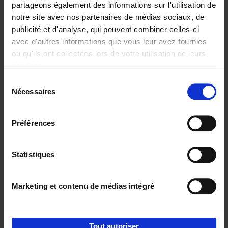
partageons également des informations sur l'utilisation de
notre site avec nos partenaires de médias sociaux, de
Ajouter au panier
publicité et d'analyse, qui peuvent combiner celles-ci
avec d'autres informations que vous leur avez fournies
Content Marketing like a
ou qu'ils ont collectées lors de votre utilisation de leurs
PRO
(EN)
services.
Clo Willaerts
Couverture souple
2023
352
Sélection
Nécessaires
du
€
37,
50
consentement
Préférences
Statistiques
Ajouter au panier
Marketing et contenu de médias intégré
Envie de bonnes idées de lecture, de
réductions, d’actions et d’inspiration ?
Tout autoriser