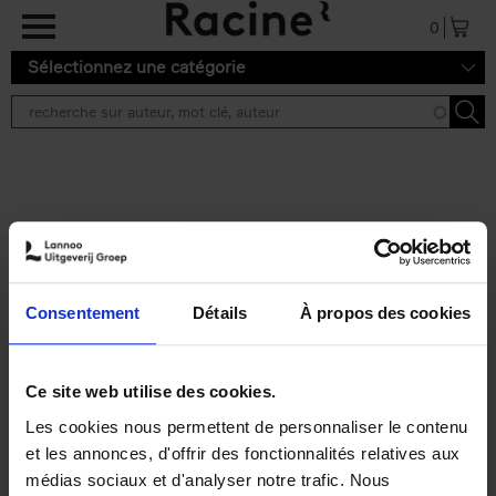
Aller au contenu principal
0
Sélectionnez une catégorie
Résultats de recherche ''
2 résultats
Personal Branding like a
PRO
(EN)
Consentement
Détails
À propos des cookies
Clo Willaerts
Couverture souple
2026
253
€
34,
99
Ce site web utilise des cookies.
Les cookies nous permettent de personnaliser le contenu
et les annonces, d'offrir des fonctionnalités relatives aux
médias sociaux et d'analyser notre trafic. Nous