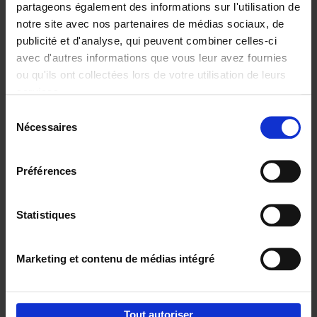
partageons également des informations sur l'utilisation de
notre site avec nos partenaires de médias sociaux, de
Ajouter au panier
publicité et d'analyse, qui peuvent combiner celles-ci
avec d'autres informations que vous leur avez fournies
Content Marketing like a
ou qu'ils ont collectées lors de votre utilisation de leurs
PRO
(EN)
services.
Clo Willaerts
Couverture souple
2023
352
Sélection
Nécessaires
du
€
37,
50
consentement
Préférences
Statistiques
Ajouter au panier
Marketing et contenu de médias intégré
Envie de bonnes idées de lecture, de
réductions, d’actions et d’inspiration ?
Tout autoriser