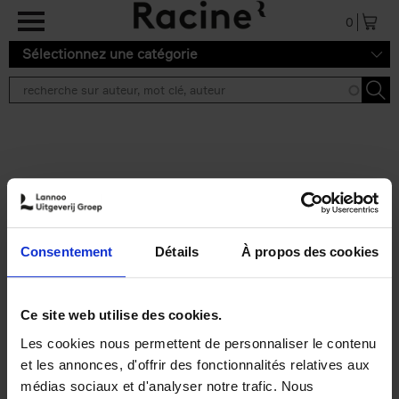
Aller au contenu principal
0
Sélectionnez une catégorie
Résultats de recherche ''
2 résultats
Personal Branding like a
PRO
(EN)
Consentement
Détails
À propos des cookies
Clo Willaerts
Couverture souple
2026
253
€
34,
99
Ce site web utilise des cookies.
Les cookies nous permettent de personnaliser le contenu
et les annonces, d'offrir des fonctionnalités relatives aux
médias sociaux et d'analyser notre trafic. Nous