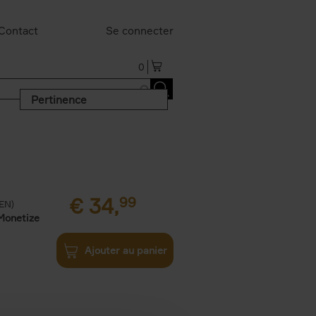
Contact
Se connecter
0
Pertinence
€
34,
99
(EN)
Monetize
Ajouter au panier