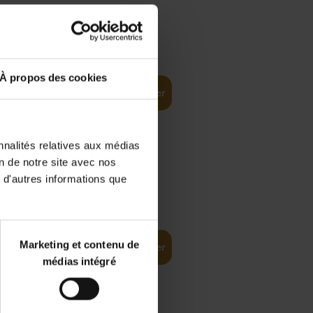
€
35,
50
À propos des cookies
Ajouter au panier
nnalités relatives aux médias
on de notre site avec nos
 d'autres informations que
€
37,
50
(EN)
: From
Marketing et contenu de
Ajouter au panier
médias intégré