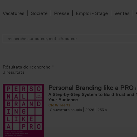
Vacatures
Société
Presse
Emploi - Stage
Ventes
Résultats de recherche ''
3 résultats
Personal Branding like a PRO
A Step-by-Step System to Build Trust and 
Your Audience
Clo Willaerts
Couverture souple
2026
253
ouple filter
omie & Management filter