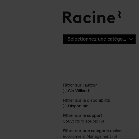
Aller au contenu principal
Sélectionnez une catégorie
Filtrer sur l'auteur
(-)
Remove Clo Willaerts filter
Clo Willaerts
Filtrer sur la disponibilité
(-)
Remove Disponible filter
Disponible
Filtrer sur le support
Couverture souple (3)
Apply Couverture s
Filtrer sur une catégorie racine
Économie & Management (3)
Apply Écon