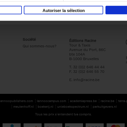
Autoriser la sélection
Société
Éditions Racine
Tour & Taxis
Qui sommes-nous?
Avenue du Port, 86C
bte 104A
B-1000 Bruxelles
T. 32 (0)2 646 44 44
F. 32 (0)2 646 55 70
E.
info@racine.be
lannoopublishers.com
lannoocampus.com
academiapress.be
racine.be
terra
meulenhoff.nl
boekerij.nl
unieboekspectrum.nl
parkuitgevers.nl
Tous les prix s’entendent tva compris.