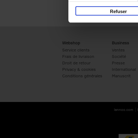
Refuser
Webshop
Business
Service clients
Ventes
Frais de livraison
Société
Droit de retour
Presse
Privacy & cookies
International
Conditions générales
Manuscrit
lannoo.com