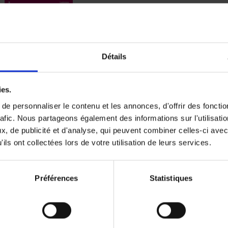
Digital marketing like a PRO -
completely revised edition
(EN)
Détails
Prepare. Run. Optimize.
Clo Willaerts
Couverture souple
2022
226
ies.
e personnaliser le contenu et les annonces, d'offrir des fonctio
rafic. Nous partageons également des informations sur l'utilisati
, de publicité et d'analyse, qui peuvent combiner celles-ci avec
ils ont collectées lors de votre utilisation de leurs services.
Content Marketing like a PRO
The All-In-One Guide to Content Marketing
Planning to Promoting
Clo Willaerts
Préférences
Statistiques
Couverture souple
2023
352