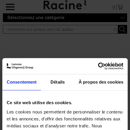
Aller au contenu principal
0
Sélectionnez une catégorie
Résultats de recherche ''
2 résultats
Personal Branding like a
PRO
(EN)
Consentement
Détails
À propos des cookies
Clo Willaerts
Couverture souple
2026
253
€
34,
99
Ce site web utilise des cookies.
Les cookies nous permettent de personnaliser le contenu
et les annonces, d'offrir des fonctionnalités relatives aux
médias sociaux et d'analyser notre trafic. Nous