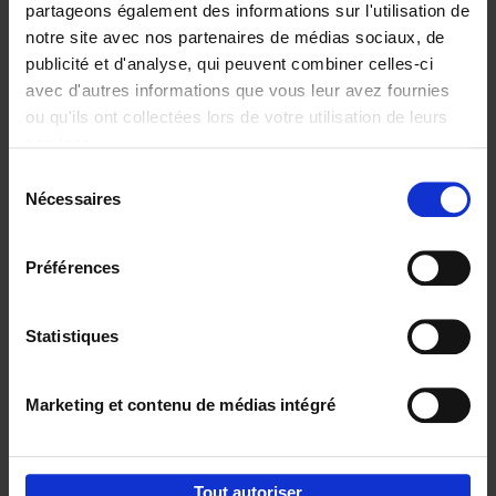
partageons également des informations sur l'utilisation de
notre site avec nos partenaires de médias sociaux, de
Ajouter au panier
publicité et d'analyse, qui peuvent combiner celles-ci
avec d'autres informations que vous leur avez fournies
Content Marketing like a
ou qu'ils ont collectées lors de votre utilisation de leurs
PRO
(EN)
services.
Clo Willaerts
Couverture souple
2023
352
Sélection
Nécessaires
du
€
37,
50
consentement
Préférences
Statistiques
Ajouter au panier
Marketing et contenu de médias intégré
Envie de bonnes idées de lecture, de
réductions, d’actions et d’inspiration ?
Tout autoriser