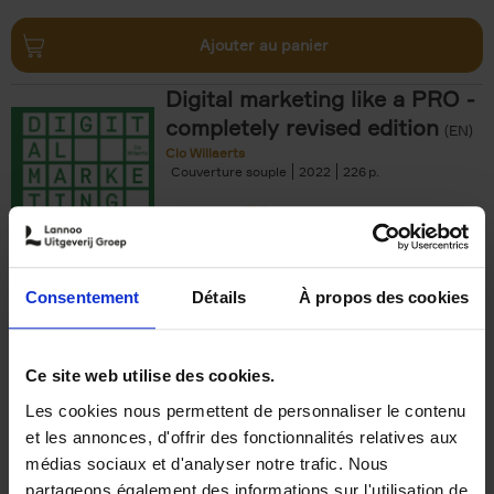
Ajouter au panier
Digital marketing like a PRO -
completely revised edition
(EN)
Clo Willaerts
Couverture souple
2022
226
€
35,
50
Consentement
Détails
À propos des cookies
Ajouter au panier
Ce site web utilise des cookies.
Les cookies nous permettent de personnaliser le contenu
The Offer You Can't
et les annonces, d'offrir des fonctionnalités relatives aux
Refuse
(EN)
médias sociaux et d'analyser notre trafic. Nous
Steven Van Belleghem
partageons également des informations sur l'utilisation de
Couverture souple
2020
256