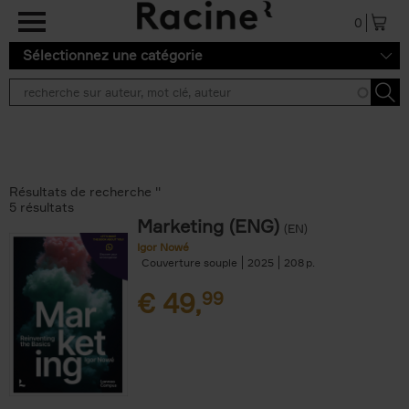
Aller au contenu principal
0
Sélectionnez une catégorie
Résultats de recherche ''
5 résultats
Marketing (ENG)
(EN)
Igor Nowé
Couverture souple
2025
208
€
49,
99