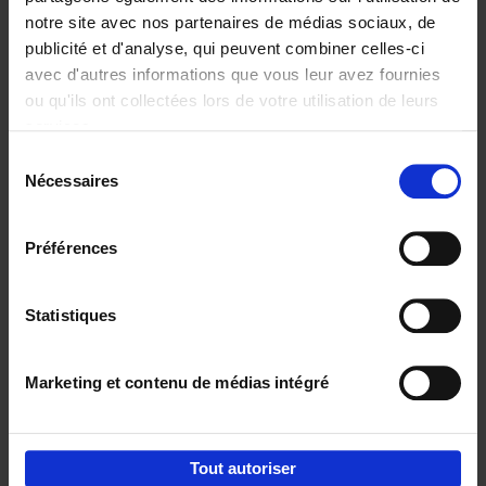
notre site avec nos partenaires de médias sociaux, de
€
37,
50
publicité et d'analyse, qui peuvent combiner celles-ci
avec d'autres informations que vous leur avez fournies
ou qu'ils ont collectées lors de votre utilisation de leurs
services.
Sélection
Nécessaires
du
Ajouter au panier
consentement
Building Bonds = Building
Préférences
Business
(EN)
Jochen Roef
Jozefien De Feyter
Carolien Boom
Couverture souple
2025
200
Statistiques
€
29,
99
Marketing et contenu de médias intégré
Tout autoriser